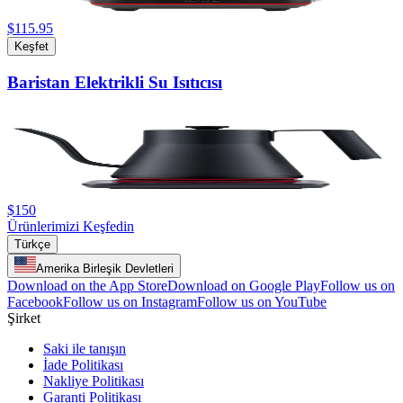
$115.95
Keşfet
Baristan Elektrikli Su Isıtıcısı
$150
Ürünlerimizi Keşfedin
Türkçe
Amerika Birleşik Devletleri
Download on the App Store
Download on Google Play
Follow us on
Facebook
Follow us on Instagram
Follow us on YouTube
Şirket
Saki ile tanışın
İade Politikası
Nakliye Politikası
Garanti Politikası