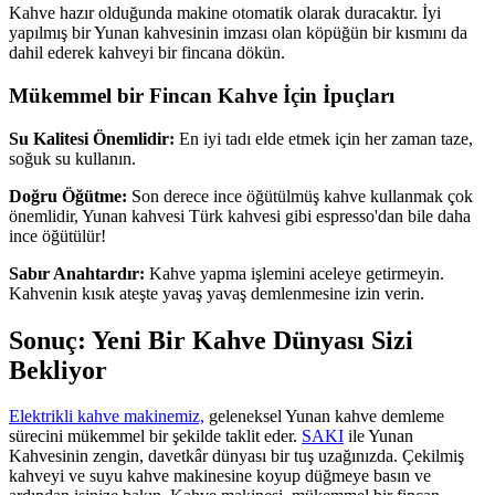
Kahve hazır olduğunda makine otomatik olarak duracaktır. İyi
yapılmış bir Yunan kahvesinin imzası olan köpüğün bir kısmını da
dahil ederek kahveyi bir fincana dökün.
Mükemmel bir Fincan Kahve İçin İpuçları
Su Kalitesi Önemlidir:
En iyi tadı elde etmek için her zaman taze,
soğuk su kullanın.
Doğru Öğütme:
Son derece ince öğütülmüş kahve kullanmak çok
önemlidir, Yunan kahvesi Türk kahvesi gibi espresso'dan bile daha
ince öğütülür!
Sabır Anahtardır:
Kahve yapma işlemini aceleye getirmeyin.
Kahvenin kısık ateşte yavaş yavaş demlenmesine izin verin.
Sonuç: Yeni Bir Kahve Dünyası Sizi
Bekliyor
Elektrikli kahve makinemiz,
geleneksel Yunan kahve demleme
sürecini mükemmel bir şekilde taklit eder.
SAKI
ile Yunan
Kahvesinin zengin, davetkâr dünyası bir tuş uzağınızda. Çekilmiş
kahveyi ve suyu kahve makinesine koyup düğmeye basın ve