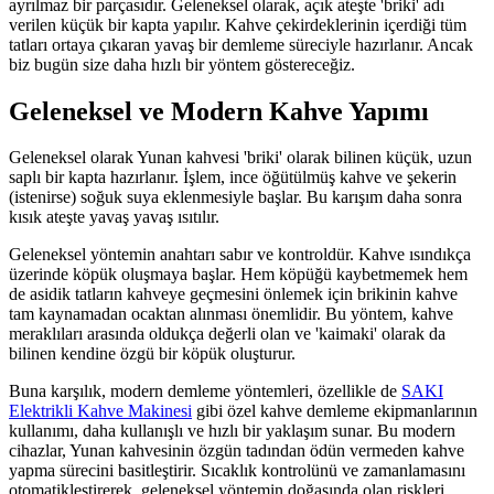
ayrılmaz bir parçasıdır. Geleneksel olarak, açık ateşte 'briki' adı
verilen küçük bir kapta yapılır. Kahve çekirdeklerinin içerdiği tüm
tatları ortaya çıkaran yavaş bir demleme süreciyle hazırlanır. Ancak
biz bugün size daha hızlı bir yöntem göstereceğiz.
Geleneksel ve Modern Kahve Yapımı
Geleneksel olarak Yunan kahvesi 'briki' olarak bilinen küçük, uzun
saplı bir kapta hazırlanır. İşlem, ince öğütülmüş kahve ve şekerin
(istenirse) soğuk suya eklenmesiyle başlar. Bu karışım daha sonra
kısık ateşte yavaş yavaş ısıtılır.
Geleneksel yöntemin anahtarı sabır ve kontroldür. Kahve ısındıkça
üzerinde köpük oluşmaya başlar. Hem köpüğü kaybetmemek hem
de asidik tatların kahveye geçmesini önlemek için brikinin kahve
tam kaynamadan ocaktan alınması önemlidir. Bu yöntem, kahve
meraklıları arasında oldukça değerli olan ve 'kaimaki' olarak da
bilinen kendine özgü bir köpük oluşturur.
Buna karşılık, modern demleme yöntemleri, özellikle de
SAKI
Elektrikli Kahve Makinesi
gibi özel kahve demleme ekipmanlarının
kullanımı, daha kullanışlı ve hızlı bir yaklaşım sunar. Bu modern
cihazlar, Yunan kahvesinin özgün tadından ödün vermeden kahve
yapma sürecini basitleştirir. Sıcaklık kontrolünü ve zamanlamasını
otomatikleştirerek, geleneksel yöntemin doğasında olan riskleri