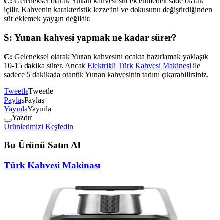
C:
Geleneksel olarak Yunan kahvesi süt eklenmeden sade olarak
içilir. Kahvenin karakteristik lezzetini ve dokusunu değiştirdiğinden
süt eklemek yaygın değildir.
S: Yunan kahvesi yapmak ne kadar sürer?
C:
Geleneksel olarak Yunan kahvesini ocakta hazırlamak yaklaşık
10-15 dakika sürer. Ancak
Elektrikli Türk Kahvesi Makinesi
ile
sadece 5 dakikada otantik Yunan kahvesinin tadını çıkarabilirsiniz.
Tweetle
Tweetle
Paylaş
Paylaş
Yayınla
Yayınla
Yazdır
Ürünlerimizi Keşfedin
Bu Ürünü Satın Al
Türk Kahvesi Makinası