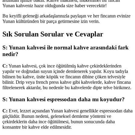
ardından işinize bakın. Kahve makinesi, mükemmel bir fincan
Yunan kahveniz hazır olduğunda size haber verecektir!
Bu keyifli geleneği arkadaşlarınızla paylaşın ve her fincanın evinize
Yunan kültüründen bir parça getirmesine izin verin.
Sık Sorulan Sorular ve Cevaplar
S: Yunan kahvesi ile normal kahve arasındaki fark
nedir?
C:
Yunan kahvesi, çok ince öğütülmüş kahve çekirdeklerinden
yapılır ve doğrudan suyun içinde demlenerek yapılır. Koyu tadıyla
bilinen bu kahve, üstte köpük ve fincanın dibine çöken telvesiyle
bilinir. Drip veya french press kahve gibi kahvelerde, kahve fincana
filtrelenerek aktarılır, bu nedenle bu kahvelerde dipte telve birikmez.
S: Yunan kahvesi espressodan daha mı koyudur?
C:
Evet, lezzet açısından Yunan kahvesi genellikle espressodan daha
güçlüdür. Bunun nedeni, geleneksel demleme yöntemi ve
çekirdeklerin daha ince öğütülmesi, bunun sonucunda daha
konsantre bir kahve elde edilmesidir.