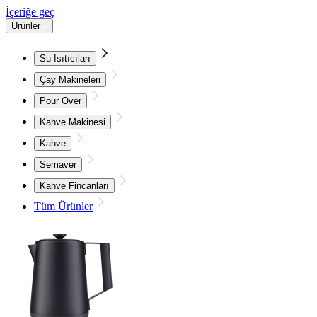
İçeriğe geç
Ürünler
Su Isıtıcıları
Çay Makineleri
Pour Over
Kahve Makinesi
Kahve
Semaver
Kahve Fincanları
Tüm Ürünler