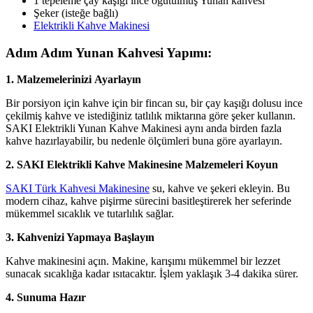
1 tepeleme çay kaşığı ince öğütülmüş Yunan kahvesi
Şeker (isteğe bağlı)
Elektrikli Kahve Makinesi
Adım Adım Yunan Kahvesi Yapımı:
1. Malzemelerinizi Ayarlayın
Bir porsiyon için kahve için bir fincan su, bir çay kaşığı dolusu ince
çekilmiş kahve ve istediğiniz tatlılık miktarına göre şeker kullanın.
SAKI Elektrikli Yunan Kahve Makinesi aynı anda birden fazla
kahve hazırlayabilir, bu nedenle ölçümleri buna göre ayarlayın.
2. SAKI Elektrikli Kahve Makinesine Malzemeleri Koyun
SAKI Türk Kahvesi Makinesine
su, kahve ve şekeri ekleyin. Bu
modern cihaz, kahve pişirme sürecini basitleştirerek her seferinde
mükemmel sıcaklık ve tutarlılık sağlar.
3. Kahvenizi Yapmaya Başlayın
Kahve makinesini açın. Makine, karışımı mükemmel bir lezzet
sunacak sıcaklığa kadar ısıtacaktır. İşlem yaklaşık 3-4 dakika sürer.
4. Sunuma Hazır