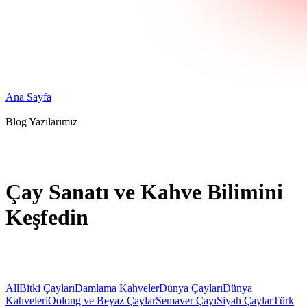
Ana Sayfa
Blog Yazılarımız
Çay Sanatı ve Kahve Bilimini
Keşfedin
All
Bitki Çayları
Damlama Kahveler
Dünya Çayları
Dünya
Kahveleri
Oolong ve Beyaz Çaylar
Semaver Çayı
Siyah Çaylar
Türk