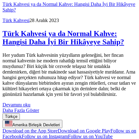
Türk Kahvesi ya da Normal Kahve: Hangisi Daha İyi Bir Hikâyeye
Sahip?
Türk Kahvesi
28 Aralık 2023
Türk Kahvesi ya da Normal Kahve:
Hangisi Daha İyi Bir Hikâyeye Sahip?
Her yudum Türk kahvesinin yüzyılların geleneğini, her fincan
normal kahvenin ise modern rahatlığı temsil ettiğini biliyor
muydunuz? Biri küçük bir cezvede telaşsız bir ustalıkla
demlenirken, diğeri bir makinede saat hassasiyetiyle mırıldanır. Ama
hangisi gerçekten ruhunuza hitap ediyor? Türk kahvesi ve normal
kahve dünyalarını birbirinden ayıran zengin ritüelleri, cesur tatları ve
kültürel hikayeleri ortaya çıkarmak için derinlere dalın; belki de
gününüzü hazırlamak için yeni bir favori yol bulabilirsiniz.
Devamını oku
Daha Fazla Göster
Türkçe
Amerika Birleşik Devletleri
Download on the App Store
Download on Google Play
Follow us on
Facebook
Follow us on Instagram
Follow us on YouTube