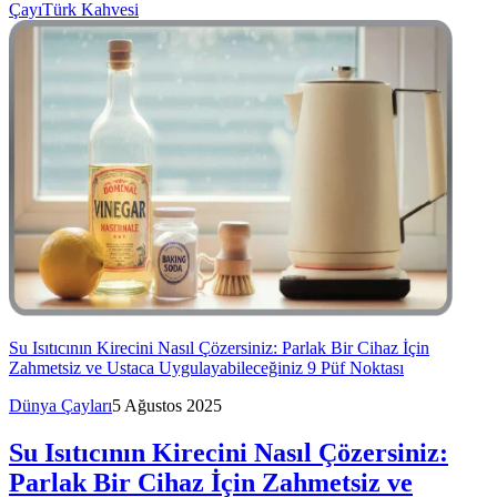
Çayı
Türk Kahvesi
Su Isıtıcının Kirecini Nasıl Çözersiniz: Parlak Bir Cihaz İçin
Zahmetsiz ve Ustaca Uygulayabileceğiniz 9 Püf Noktası
Dünya Çayları
5 Ağustos 2025
Su Isıtıcının Kirecini Nasıl Çözersiniz:
Parlak Bir Cihaz İçin Zahmetsiz ve