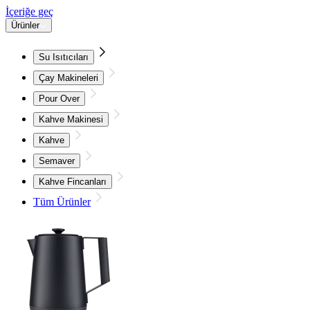
İçeriğe geç
Ürünler
Su Isıtıcıları
Çay Makineleri
Pour Over
Kahve Makinesi
Kahve
Semaver
Kahve Fincanları
Tüm Ürünler