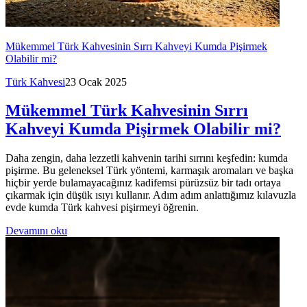
Mükemmel Türk Kahvesinin Sırrı Kahveyi Kumda Pişirmek
Olabilir mi?
Türk Kahvesi
23 Ocak 2025
Mükemmel Türk Kahvesinin Sırrı
Kahveyi Kumda Pişirmek Olabilir mi?
Daha zengin, daha lezzetli kahvenin tarihi sırrını keşfedin: kumda
pişirme. Bu geleneksel Türk yöntemi, karmaşık aromaları ve başka
hiçbir yerde bulamayacağınız kadifemsi pürüzsüz bir tadı ortaya
çıkarmak için düşük ısıyı kullanır. Adım adım anlattığımız kılavuzla
evde kumda Türk kahvesi pişirmeyi öğrenin.
Devamını oku