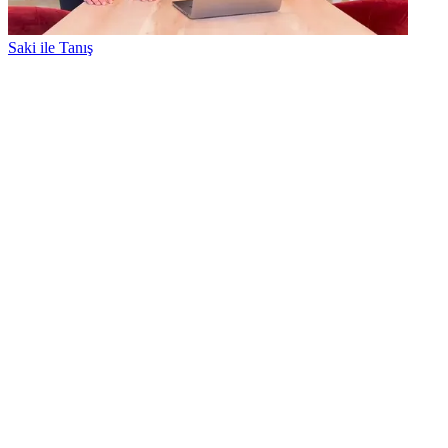
Saki ile Tanış