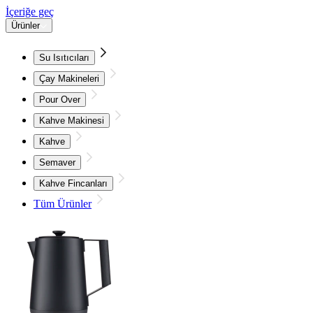
İçeriğe geç
Ürünler
Su Isıtıcıları
Çay Makineleri
Pour Over
Kahve Makinesi
Kahve
Semaver
Kahve Fincanları
Tüm Ürünler