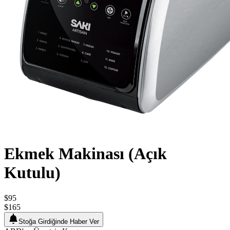
Ekmek Makinası (Açık
Kutulu)
$95
$165
Stoğa Girdiğinde Haber Ver