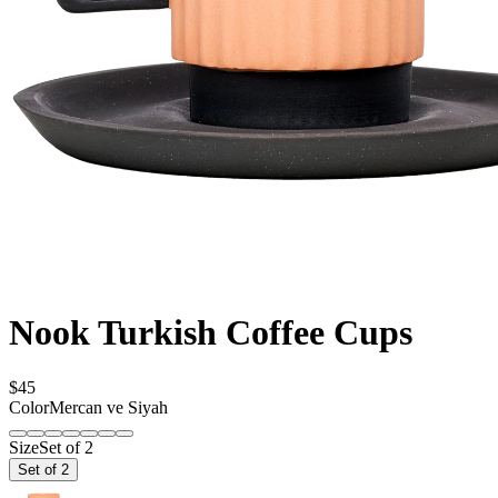
Nook Turkish Coffee Cups
$45
Color
Mercan ve Siyah
Size
Set of 2
Set of 2