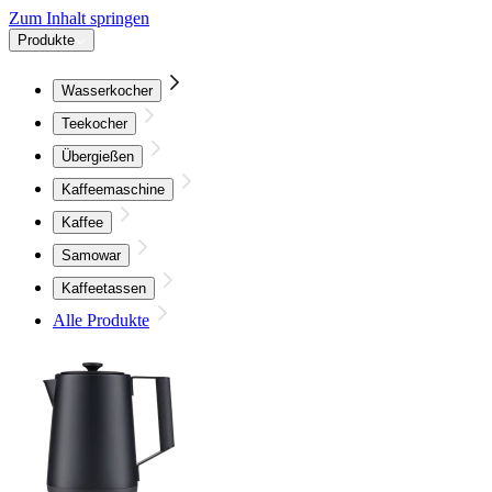
Zum Inhalt springen
Produkte
Wasserkocher
Teekocher
Übergießen
Kaffeemaschine
Kaffee
Samowar
Kaffeetassen
Alle Produkte