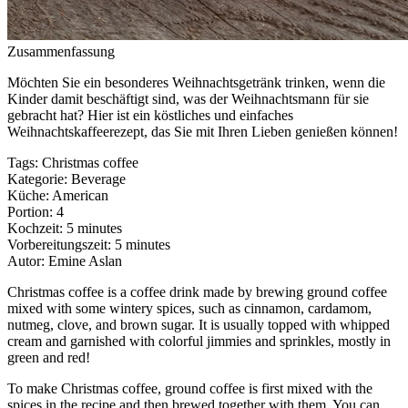
Zusammenfassung
Möchten Sie ein besonderes Weihnachtsgetränk trinken, wenn die
Kinder damit beschäftigt sind, was der Weihnachtsmann für sie
gebracht hat? Hier ist ein köstliches und einfaches
Weihnachtskaffeerezept, das Sie mit Ihren Lieben genießen können!
Tags
:
Christmas coffee
Kategorie
:
Beverage
Küche
:
American
Portion
:
4
Kochzeit
:
5 minutes
Vorbereitungszeit
:
5 minutes
Autor
:
Emine Aslan
Christmas coffee is a coffee drink made by brewing ground coffee
mixed with some wintery spices, such as cinnamon, cardamom,
nutmeg, clove, and brown sugar. It is usually topped with whipped
cream and garnished with colorful jimmies and sprinkles, mostly in
green and red!
To make Christmas coffee, ground coffee is first mixed with the
spices in the recipe and then brewed together with them. You can