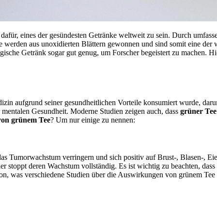
dafür, eines der gesündesten Getränke weltweit zu sein. Durch umfasse
e werden aus unoxidierten Blättern gewonnen und sind somit eine der w
agische Getränk sogar gut genug, um Forscher begeistert zu machen. Hi
edizin aufgrund seiner gesundheitlichen Vorteile konsumiert wurde, da
r mentalen Gesundheit. Moderne Studien zeigen auch, dass
grüner Tee
 von grünem Tee
? Um nur einige zu nennen:
das Tumorwachstum verringern und sich positiv auf Brust-, Blasen-, E
stoppt deren Wachstum vollständig. Es ist wichtig zu beachten, dass di
von, was verschiedene Studien über die Auswirkungen von grünem Tee au