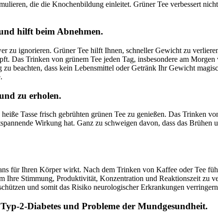
imulieren, die die Knochenbildung einleitet. Grüner Tee verbessert n
und hilft beim Abnehmen.
r zu ignorieren. Grüner Tee hilft Ihnen, schneller Gewicht zu verliere
pft. Das Trinken von grünem Tee jeden Tag, insbesondere am Morgen 
htig zu beachten, dass kein Lebensmittel oder Getränk Ihr Gewicht magi
.
 und zu erholen.
ne heiße Tasse frisch gebrühten grünen Tee zu genießen. Das Trinken vo
tspannende Wirkung hat. Ganz zu schweigen davon, dass das Brühen u
lans für Ihren Körper wirkt. Nach dem Trinken von Kaffee oder Tee füh
m Ihre Stimmung, Produktivität, Konzentration und Reaktionszeit zu v
 schützen und somit das Risiko neurologischer Erkrankungen verringern
 Typ-2-Diabetes und Probleme der Mundgesundheit.