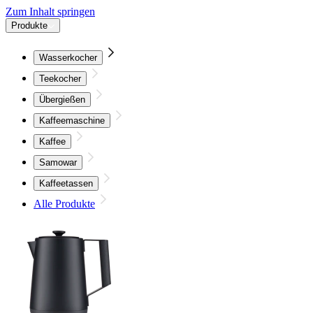
Zum Inhalt springen
Produkte
Wasserkocher
Teekocher
Übergießen
Kaffeemaschine
Kaffee
Samowar
Kaffeetassen
Alle Produkte