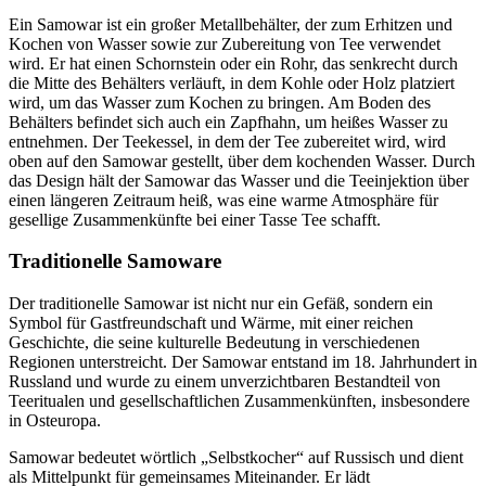
Ein Samowar ist ein großer Metallbehälter, der zum Erhitzen und
Kochen von Wasser sowie zur Zubereitung von Tee verwendet
wird. Er hat einen Schornstein oder ein Rohr, das senkrecht durch
die Mitte des Behälters verläuft, in dem Kohle oder Holz platziert
wird, um das Wasser zum Kochen zu bringen. Am Boden des
Behälters befindet sich auch ein Zapfhahn, um heißes Wasser zu
entnehmen. Der Teekessel, in dem der Tee zubereitet wird, wird
oben auf den Samowar gestellt, über dem kochenden Wasser. Durch
das Design hält der Samowar das Wasser und die Teeinjektion über
einen längeren Zeitraum heiß, was eine warme Atmosphäre für
gesellige Zusammenkünfte bei einer Tasse Tee schafft.
Traditionelle Samoware
Der traditionelle Samowar ist nicht nur ein Gefäß, sondern ein
Symbol für Gastfreundschaft und Wärme, mit einer reichen
Geschichte, die seine kulturelle Bedeutung in verschiedenen
Regionen unterstreicht. Der Samowar entstand im 18. Jahrhundert in
Russland und wurde zu einem unverzichtbaren Bestandteil von
Teeritualen und gesellschaftlichen Zusammenkünften, insbesondere
in Osteuropa.
Samowar bedeutet wörtlich „Selbstkocher“ auf Russisch und dient
als Mittelpunkt für gemeinsames Miteinander. Er lädt