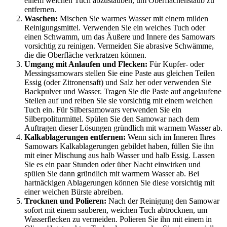
einem weichen Tuch abzustauben, um Oberflächenstaub zu
entfernen.
Waschen:
Mischen Sie warmes Wasser mit einem milden
Reinigungsmittel. Verwenden Sie ein weiches Tuch oder
einen Schwamm, um das Äußere und Innere des Samowars
vorsichtig zu reinigen. Vermeiden Sie abrasive Schwämme,
die die Oberfläche verkratzen können.
Umgang mit Anlaufen und Flecken:
Für Kupfer- oder
Messingsamowars stellen Sie eine Paste aus gleichen Teilen
Essig (oder Zitronensaft) und Salz her oder verwenden Sie
Backpulver und Wasser. Tragen Sie die Paste auf angelaufene
Stellen auf und reiben Sie sie vorsichtig mit einem weichen
Tuch ein. Für Silbersamowars verwenden Sie ein
Silberpoliturmittel. Spülen Sie den Samowar nach dem
Auftragen dieser Lösungen gründlich mit warmem Wasser ab.
Kalkablagerungen entfernen:
Wenn sich im Inneren Ihres
Samowars Kalkablagerungen gebildet haben, füllen Sie ihn
mit einer Mischung aus halb Wasser und halb Essig. Lassen
Sie es ein paar Stunden oder über Nacht einwirken und
spülen Sie dann gründlich mit warmem Wasser ab. Bei
hartnäckigen Ablagerungen können Sie diese vorsichtig mit
einer weichen Bürste abreiben.
Trocknen und Polieren:
Nach der Reinigung den Samowar
sofort mit einem sauberen, weichen Tuch abtrocknen, um
Wasserflecken zu vermeiden. Polieren Sie ihn mit einem in