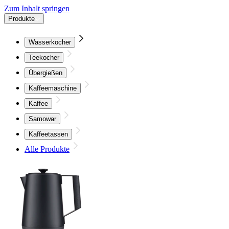
Zum Inhalt springen
Produkte
Wasserkocher
Teekocher
Übergießen
Kaffeemaschine
Kaffee
Samowar
Kaffeetassen
Alle Produkte