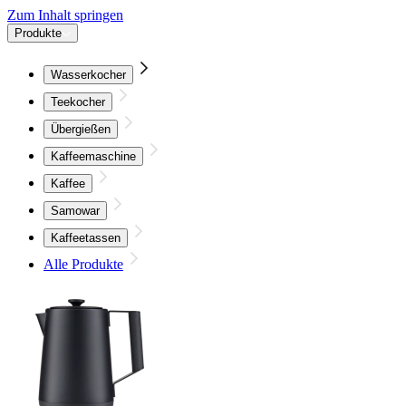
Zum Inhalt springen
Produkte
Wasserkocher
Teekocher
Übergießen
Kaffeemaschine
Kaffee
Samowar
Kaffeetassen
Alle Produkte