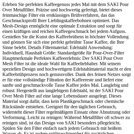
Erleben Sie perfekten Kaffeegenuss jedes Mal mit dem SAKI Pour
Over Metallfilter. Präzise und hochwertig gefertigt, bietet dieses
feinmaschige Filter ein erstklassiges Brühverfahren, das das
Geschmacksprofil Ihrer Lieblingskaffeebohnen optimiert. Das
Mesh-Design ermöglicht eine optimale Extraktion und sorgt für
einen kräftigen und reichen Kaffeegeschmack bei jedem Aufguss.
Genießen Sie die Kunst des Kaffeebrühens in höchster Vollendung
und gönnen Sie sich eine perfekt gebrühte Tasse Kaffee, die Ihre
Sinne belebt. Details Filtermaterial: Edelstahl Anwendung:
Individuell, Haushalt Größe: Standardgröße für Pour-Over-Filter
Hauptmerkmale Perfektes Kaffeeerlebnis: Der SAKI Pour Over
Mesh Filter ist die ideale Wahl für Kaffeeliebhaber. Mit seinem
speziellen Design und hochwertigem Edelstahlmaterial macht er den
Kaffeebrühprozess noch genussvoller. Dank des feinen Netzes sorgt
er für eine vollständige Filtration der Kaffeereste und liefert eine
sanfte und geschmackvolle Tasse Kaffee jedes Mal. Langlebig und
robust: Hergestellt aus langlebigem Edelstahl, ist der SAKI Pour
Over Mesh Filter auf eine lange Lebensdauer ausgelegt. Dieses
Material sorgt dafür, dass kein Plastikgeschmack oder chemische
Rückstände entstehen. Geeignet für den täglichen Gebrauch,
widersteht dieser Filter regelmäßigem Einsatz ohne Abnutzung oder
Verformung. Leicht zu reinigen: Während Metallfilter oft schwer zu
reinigen sind, ist das Design von SAKI besonders pflegeleicht.
Spülen Sie den Filter einfach nach jedem Gebrauch mit heißem
Wasser ab. Er ist zudem spülmaschinenfest für zusätzlichen