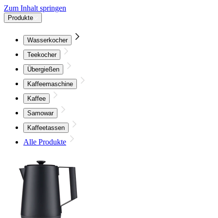
Zum Inhalt springen
Produkte
Wasserkocher
Teekocher
Übergießen
Kaffeemaschine
Kaffee
Samowar
Kaffeetassen
Alle Produkte