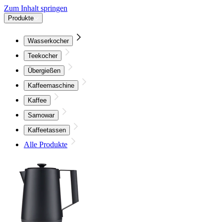
Zum Inhalt springen
Produkte
Wasserkocher
Teekocher
Übergießen
Kaffeemaschine
Kaffee
Samowar
Kaffeetassen
Alle Produkte