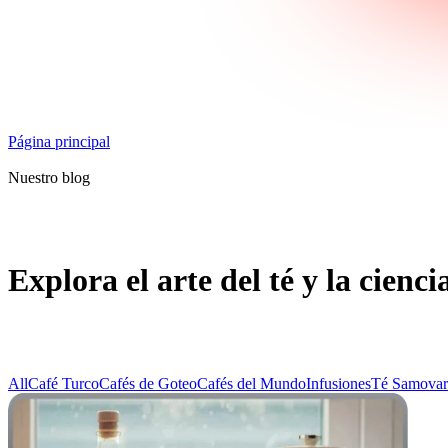
Página principal
Nuestro blog
Explora el arte del té y la cienci
All
Café Turco
Cafés de Goteo
Cafés del Mundo
Infusiones
Té Samovar