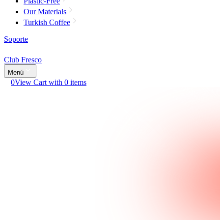
Plastic-Free
Our Materials
Turkish Coffee
Soporte
Club Fresco
Menú
0
View Cart with 0 items