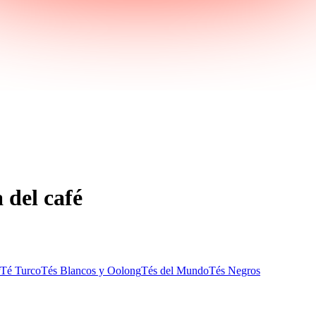
a del café
Té Turco
Tés Blancos y Oolong
Tés del Mundo
Tés Negros