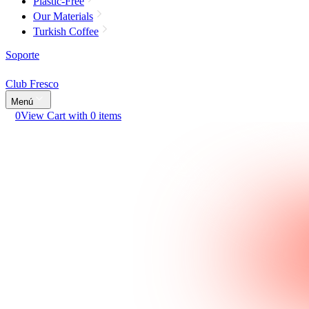
Plastic-Free
Our Materials
Turkish Coffee
Soporte
Club Fresco
Menú
0
View Cart with 0 items