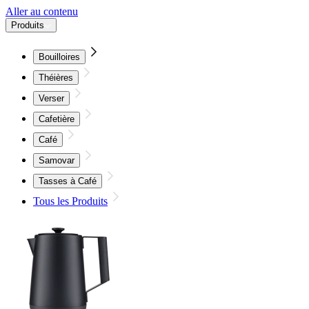
Aller au contenu
Produits
Bouilloires
Théières
Verser
Cafetière
Café
Samovar
Tasses à Café
Tous les Produits