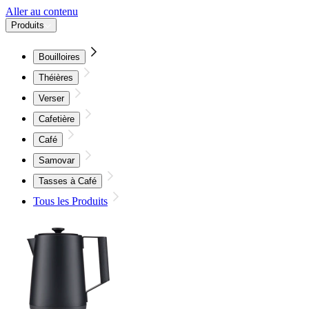
Aller au contenu
Produits
Bouilloires
Théières
Verser
Cafetière
Café
Samovar
Tasses à Café
Tous les Produits