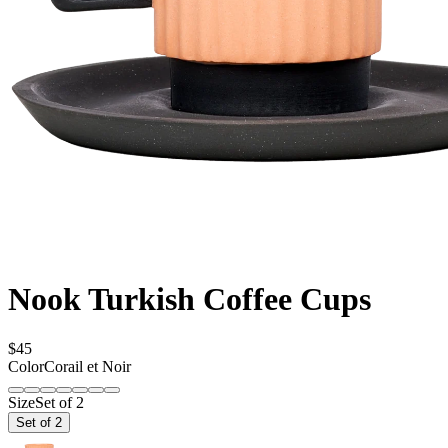
Nook Turkish Coffee Cups
$45
Color
Corail et Noir
Size
Set of 2
Set of 2