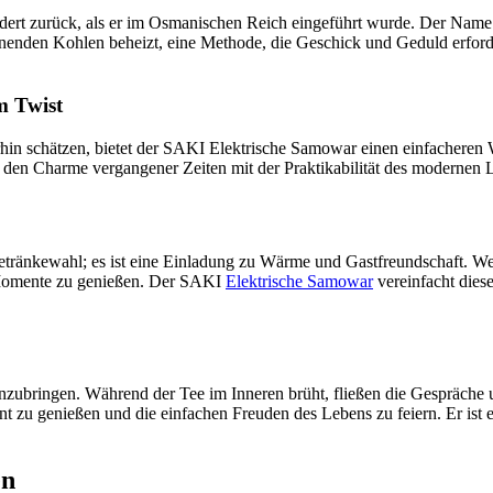
undert zurück, als er im Osmanischen Reich eingeführt wurde. Der Nam
brennenden Kohlen beheizt, eine Methode, die Geschick und Geduld erf
m Twist
rhin schätzen, bietet der SAKI Elektrische Samowar einen einfacheren 
 den Charme vergangener Zeiten mit der Praktikabilität des modernen 
 Getränkewahl; es ist eine Einladung zu Wärme und Gastfreundschaft. W
e Momente zu genießen. Der SAKI
Elektrische Samowar
vereinfacht diese
ringen. Während der Tee im Inneren brüht, fließen die Gespräche un
 zu genießen und die einfachen Freuden des Lebens zu feiern. Er ist e
en