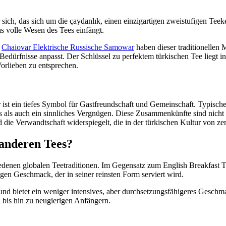
ür sich, das sich um die çaydanlık, einen einzigartigen zweistufigen T
as volle Wesen des Tees einfängt.
r
Chaiovar Elektrische Russische Samowar
haben dieser traditionellen
dürfnisse anpasst. Der Schlüssel zu perfektem türkischen Tee liegt in 
Vorlieben zu entsprechen.
 ist ein tiefes Symbol für Gastfreundschaft und Gemeinschaft. Typischer
les als auch ein sinnliches Vergnügen. Diese Zusammenkünfte sind nich
die Verwandtschaft widerspiegelt, die in der türkischen Kultur von ze
 anderen Tees?
edenen globalen Teetraditionen. Im Gegensatz zum English Breakfast Tea
igen Geschmack, der in seiner reinsten Form serviert wird.
und bietet ein weniger intensives, aber durchsetzungsfähigeres Geschmac
 bis hin zu neugierigen Anfängern.