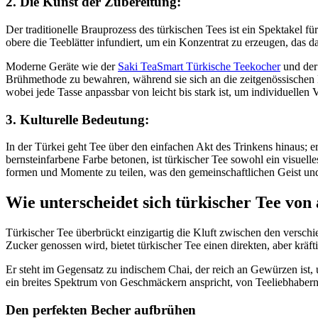
2. Die Kunst der Zubereitung:
Der traditionelle Brauprozess des türkischen Tees ist ein Spektakel f
obere die Teeblätter infundiert, um ein Konzentrat zu erzeugen, das d
Moderne Geräte wie der
Saki TeaSmart Türkische Teekocher
und de
Brühmethode zu bewahren, während sie sich an die zeitgenössischen Be
wobei jede Tasse anpassbar von leicht bis stark ist, um individuellen 
3. Kulturelle Bedeutung:
In der Türkei geht Tee über den einfachen Akt des Trinkens hinaus; er
bernsteinfarbene Farbe betonen, ist türkischer Tee sowohl ein visuel
formen und Momente zu teilen, was den gemeinschaftlichen Geist und 
Wie unterscheidet sich türkischer Tee von
Türkischer Tee überbrückt einzigartig die Kluft zwischen den verschi
Zucker genossen wird, bietet türkischer Tee einen direkten, aber kräft
Er steht im Gegensatz zu indischem Chai, der reich an Gewürzen ist, 
ein breites Spektrum von Geschmäckern anspricht, von Teeliebhabern
Den perfekten Becher aufbrühen