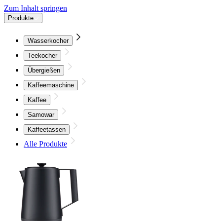
Zum Inhalt springen
Produkte
Wasserkocher
Teekocher
Übergießen
Kaffeemaschine
Kaffee
Samowar
Kaffeetassen
Alle Produkte