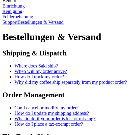
Beliebt
Einrichtung
·
Reinigung
·
Fehlerbehebung
Support
Bestellungen & Versand
Bestellungen & Versand
Shipping & Dispatch
Where does Saki ship?
When will my order arrive?
How do I track my order?
Why did my coffee ship separately from my product order?
Order Management
Can I cancel or modify my order?
How do I update my shipping address?
What to do if your order is lost or missing?
How do I place a tax-exempt order?