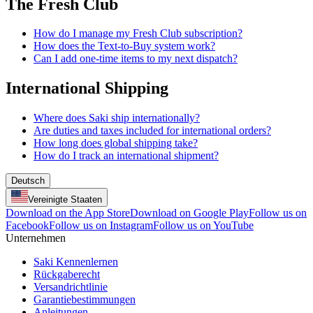
The Fresh Club
How do I manage my Fresh Club subscription?
How does the Text-to-Buy system work?
Can I add one-time items to my next dispatch?
International Shipping
Where does Saki ship internationally?
Are duties and taxes included for international orders?
How long does global shipping take?
How do I track an international shipment?
Deutsch
Vereinigte Staaten
Download on the App Store
Download on Google Play
Follow us on
Facebook
Follow us on Instagram
Follow us on YouTube
Unternehmen
Saki Kennenlernen
Rückgaberecht
Versandrichtlinie
Garantiebestimmungen
Anleitungen