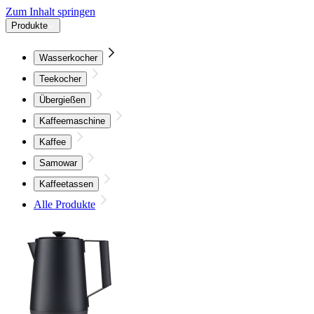
Zum Inhalt springen
Produkte
Wasserkocher
Teekocher
Übergießen
Kaffeemaschine
Kaffee
Samowar
Kaffeetassen
Alle Produkte