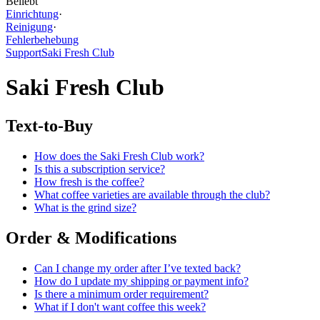
Beliebt
Einrichtung
·
Reinigung
·
Fehlerbehebung
Support
Saki Fresh Club
Saki Fresh Club
Text-to-Buy
How does the Saki Fresh Club work?
Is this a subscription service?
How fresh is the coffee?
What coffee varieties are available through the club?
What is the grind size?
Order & Modifications
Can I change my order after I’ve texted back?
How do I update my shipping or payment info?
Is there a minimum order requirement?
What if I don't want coffee this week?