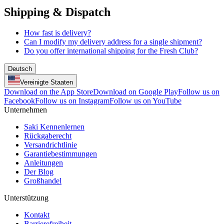
Shipping & Dispatch
How fast is delivery?
Can I modify my delivery address for a single shipment?
Do you offer international shipping for the Fresh Club?
Deutsch
Vereinigte Staaten
Download on the App Store
Download on Google Play
Follow us on
Facebook
Follow us on Instagram
Follow us on YouTube
Unternehmen
Saki Kennenlernen
Rückgaberecht
Versandrichtlinie
Garantiebestimmungen
Anleitungen
Der Blog
Großhandel
Unterstützung
Kontakt
Barrierefreiheit