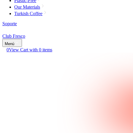
Plastic-Free
Our Materials
Turkish Coffee
Soporte
Club Fresco
Menú
0
View Cart with 0 items