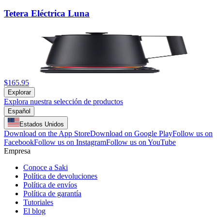
Tetera Eléctrica Luna
$165.95
Explorar
Explora nuestra selección de productos
Español
Estados Unidos
Download on the App Store
Download on Google Play
Follow us on
Facebook
Follow us on Instagram
Follow us on YouTube
Empresa
Conoce a Saki
Política de devoluciones
Política de envíos
Política de garantía
Tutoriales
El blog