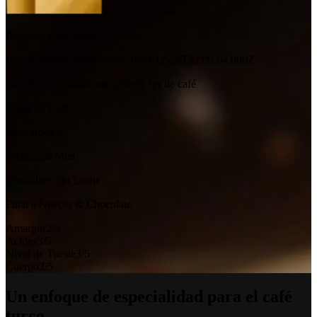
Relación Café-Agua
Proporción de elaboración
:
1899-12-29T22:09:04.000Z
Taza Turca Tradicional
:
(70ml) 7gr de café
Notas de Café
Anacardos
Melaza de Miel
Chocolate con Leche
Final a Nueces & Chocolate
Amargor
2
/5
Acidez
3
/5
Nivel de Tueste
3
/5
Cuerpo
3
/5
Un enfoque de especialidad para el café
turco