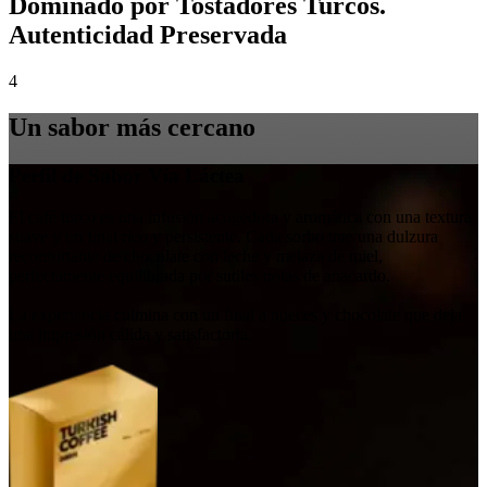
Dominado por Tostadores Turcos.
Autenticidad Preservada
4
Un sabor más cercano
Perfil de Sabor Vía Láctea
El café turco es una infusión acogedora y aromática con una textura
suave y un final rico y persistente. Cada sorbo trae una dulzura
reconfortante de chocolate con leche y melaza de miel,
perfectamente equilibrada por sutiles notas de anacardo.
La experiencia culmina con un final a nueces y chocolate que deja
una impresión cálida y satisfactoria.