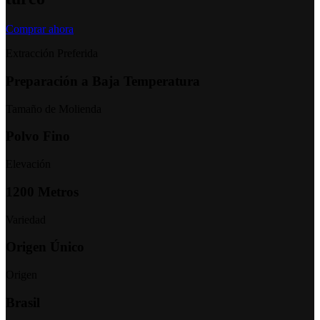
Comprar ahora
Extracción Preferida
Preparación a Baja Temperatura
Tamaño de Molienda
Polvo Fino
Elevación
1200 Metros
Variedad
Origen Único
Origen
Brasil