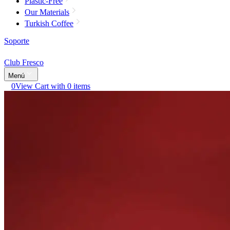
Plastic-Free
Our Materials
Turkish Coffee
Soporte
Club Fresco
Menú
0
View Cart with 0 items