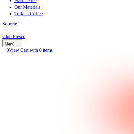
Plastic-Free
Our Materials
Turkish Coffee
Soporte
Club Fresco
Menú
0
View Cart with 0 items