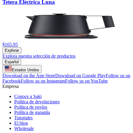
Tetera Eléctrica Luna
$165.95
Explorar
Explora nuestra selección de productos
Español
Estados Unidos
Download on the App Store
Download on Google Play
Follow us on
Facebook
Follow us on Instagram
Follow us on YouTube
Empresa
Conoce a Saki
Política de devoluciones
Política de envíos
Política de garantía
Tutoriales
El blog
Wholesale