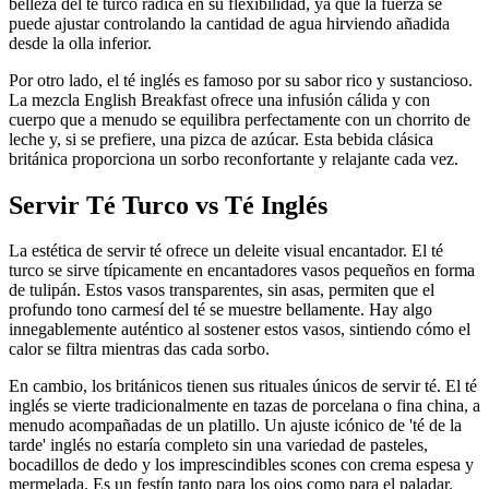
belleza del té turco radica en su flexibilidad, ya que la fuerza se
puede ajustar controlando la cantidad de agua hirviendo añadida
desde la olla inferior.
Por otro lado, el té inglés es famoso por su sabor rico y sustancioso.
La mezcla English Breakfast ofrece una infusión cálida y con
cuerpo que a menudo se equilibra perfectamente con un chorrito de
leche y, si se prefiere, una pizca de azúcar. Esta bebida clásica
británica proporciona un sorbo reconfortante y relajante cada vez.
Servir Té Turco vs Té Inglés
La estética de servir té ofrece un deleite visual encantador. El té
turco se sirve típicamente en encantadores vasos pequeños en forma
de tulipán. Estos vasos transparentes, sin asas, permiten que el
profundo tono carmesí del té se muestre bellamente. Hay algo
innegablemente auténtico al sostener estos vasos, sintiendo cómo el
calor se filtra mientras das cada sorbo.
En cambio, los británicos tienen sus rituales únicos de servir té. El té
inglés se vierte tradicionalmente en tazas de porcelana o fina china, a
menudo acompañadas de un platillo. Un ajuste icónico de 'té de la
tarde' inglés no estaría completo sin una variedad de pasteles,
bocadillos de dedo y los imprescindibles scones con crema espesa y
mermelada. Es un festín tanto para los ojos como para el paladar.