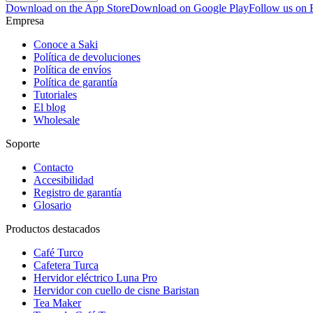
Download on the App Store
Download on Google Play
Follow us on
Empresa
Conoce a Saki
Política de devoluciones
Política de envíos
Política de garantía
Tutoriales
El blog
Wholesale
Soporte
Contacto
Accesibilidad
Registro de garantía
Glosario
Productos destacados
Café Turco
Cafetera Turca
Hervidor eléctrico Luna Pro
Hervidor con cuello de cisne Baristan
Tea Maker