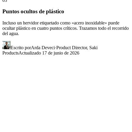
03
Puntos ocultos de plástico
Incluso un hervidor etiquetado como «acero inoxidable» puede
ocultar plástico en cuatro puntos críticos. Trazamos todo el recorrido
del agua.
Escrito por
Arda Deveci
·
Product Director, Saki
Products
Actualizado
17 de junio de 2026
¿Qué ocurre en realidad
al punto de
ebullición?
Las etiquetas «sin BPA» no anulan la termodinámica. A 100 °C las
estructuras poliméricas empiezan a degradarse; las partículas que
pasan a la superficie del agua se miden en millones por mililitro. Las
dos cifras siguientes representan hallazgos sólidos publicados en los
últimos tres años.