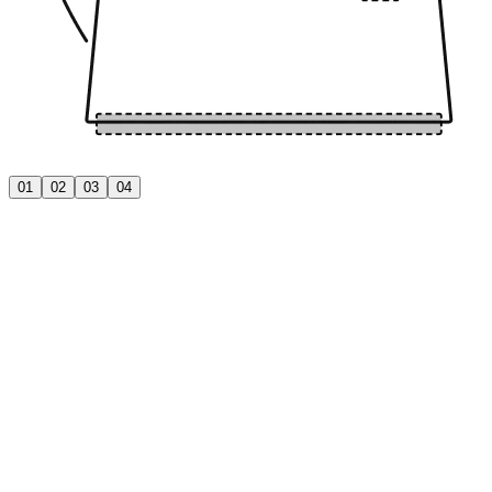
01
02
03
04
01
Parte inferior de la tapa
La parte inferior de la tapa, aunque parece acero, suele ser plástico.
El vapor ascendente golpea esta superficie, se condensa y gotea
COV directamente en tu agua.
02
Ventana de agua
Las ventanas de plástico están unidas al cuerpo de acero con
adhesivos de silicona. Bajo estrés térmico constante, se acumulan