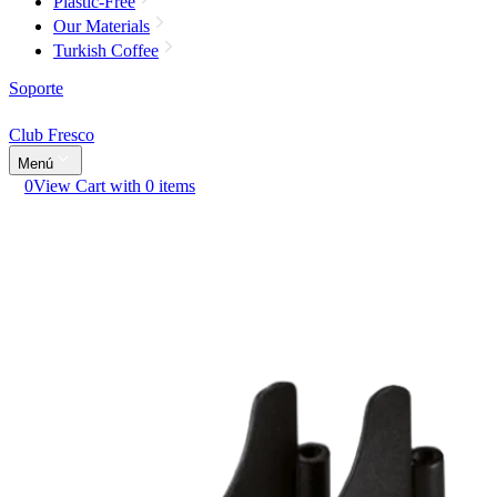
Plastic-Free
Our Materials
Turkish Coffee
Soporte
Club Fresco
Menú
0
View Cart with 0 items