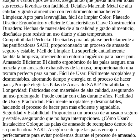
adapta a varios tipos de masa, asegurando que pueda hornear todas
sus recetas favoritas con facilidad. Detalles Material: Metal de alta
calidad y grado alimenticio con recubrimiento antiadherente
Limpieza: Apto para lavavajillas, fácil de limpiar Color: Plateado
Diseño: Ergonómico y eficiente Características Clave Construcción
Duradera: Hechas de materiales de alta calidad y grado alimenticio,
diseñadas para resistir un uso diario y altas temperaturas.
Compatibilidad Perfecta: Diseñadas para adaptarse perfectamente a
las panificadoras SAKI, proporcionando un proceso de amasado
seguro y estable. Fácil de Limpiar: La superficie antiadherente
facilita la limpieza, ofreciendo un entorno higiénico para hacer pan.
Amasado Eficiente: El diseño ergonómico de las palas asegura una
mezcla y un amasado exhaustivos de la masa, proporcionando una
textura perfecta para su pan. Fácil de Usar: Fácilmente acoplables y
desmontables, ahorrando tiempo y energía en el proceso de hacer
pan. ¿Por qué elegir las Palas de Amasado SAKI? Durabilidad y
Longevidad: Fabricadas con materiales de alta calidad, asegurando
un uso prolongado. Puede contar con ellas durante años. Facilidad
de Uso y Practicidad: Fácilmente acoplables y desmontables,
haciendo el proceso de hacer pan más eficiente y agradable.
Seguridad y Estabilidad: Proporciona un proceso de amasado seguro
y estable, asegurando que no haya interrupciones. ¿Cómo Usar?
Instalación: Coloque las palas de amasado de reemplazo dentro de
su panificadora SAKI. Asegúrese de que las palas encajen
perfectamente para evitar problemas durante el proceso de amasado.