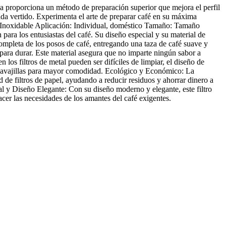
la proporciona un método de preparación superior que mejora el perfil
ada vertido. Experimenta el arte de preparar café en su máxima
ro Inoxidable Aplicación: Individual, doméstico Tamaño: Tamaño
para los entusiastas del café. Su diseño especial y su material de
completa de los posos de café, entregando una taza de café suave y
ara durar. Este material asegura que no imparte ningún sabor a
n los filtros de metal pueden ser difíciles de limpiar, el diseño de
avavajillas para mayor comodidad. Ecológico y Económico: La
 de filtros de papel, ayudando a reducir residuos y ahorrar dinero a
l y Diseño Elegante: Con su diseño moderno y elegante, este filtro
acer las necesidades de los amantes del café exigentes.