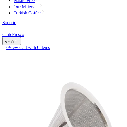
Plastic-Free
Our Materials
Turkish Coffee
Soporte
Club Fresco
Menú
0
View Cart with 0 items