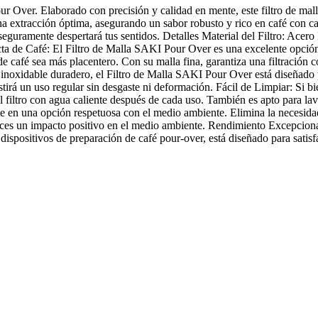
r Over. Elaborado con precisión y calidad en mente, este filtro de mal
una extracción óptima, asegurando un sabor robusto y rico en café con c
 seguramente despertará tus sentidos. Detalles Material del Filtro: Ace
cta de Café: El Filtro de Malla SAKI Pour Over es una excelente opción 
e café sea más placentero. Con su malla fina, garantiza una filtración 
noxidable duradero, el Filtro de Malla SAKI Pour Over está diseñado p
stirá un uso regular sin desgaste ni deformación. Fácil de Limpiar: Si bie
 filtro con agua caliente después de cada uso. También es apto para l
te en una opción respetuosa con el medio ambiente. Elimina la necesidad
haces un impacto positivo en el medio ambiente. Rendimiento Excepciona
dispositivos de preparación de café pour-over, está diseñado para satisf