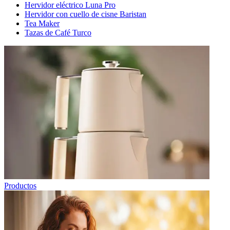
Hervidor eléctrico Luna Pro
Hervidor con cuello de cisne Baristan
Tea Maker
Tazas de Café Turco
Productos