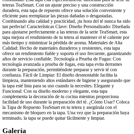
teteras TeaSmart. Con un ajuste preciso y una construcción
duradera, esta tapa de repuesto ofrece una solución conveniente y
eficiente para reemplazar las piezas dañadas o desgastadas.
Combinando alta calidad y practicidad, ¡tu hora del té nunca ha sido
tan perfecta! Características Clave: Diseño Personalizado: Diseñada
para ajustarse perfectamente a las teteras de la serie TeaSmart, esta
tapa mejora el rendimiento de tu tetera al mantener el té caliente por
más tiempo y minimizar la pérdida de aroma. Materiales de Alta
Calidad: Hecho de materiales duraderos y resistentes, esta tapa
ofrece un rendimiento fiable y soporta el uso frecuente, garantizando
años de servicio confiable. Tecnología a Prueba de Fugas: Con
tecnología avanzada a prueba de fugas, esta tapa evita derrames
durante la preparación, permitiéndote preparar y servir té con
confianza. Fácil de Limpiar: El diseño desmontable facilita la
limpieza, manteniendo altos estándares de higiene y asegurando que
la tapa esté lista para su uso cuando la necesites. Elegante y
Funcional: Con su diseño moderno y elegante, esta tapa
complementa la decoración de tu cocina mientras proporciona
facilidad de uso durante la preparación del té. ¿Cómo Usar? Coloca
la Tapa de Repuesto TeaSmart en tu tetera y asegúrala con el
mecanismo de bloqueo en la tapa. Una vez que la preparación haya
terminado, la tapa se puede quitar fácilmente y limpiar.
Galería