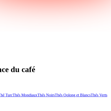
nce du café
Thé Turc
Thés Mondiaux
Thés Noirs
Thés Oolong et Blancs
Thés Verts