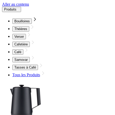
Aller au contenu
Produits
Bouilloires
Théières
Verser
Cafetière
Café
Samovar
Tasses à Café
Tous les Produits