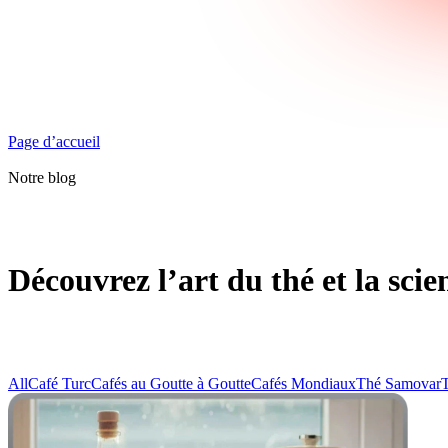
Page d’accueil
Notre blog
Découvrez l’art du thé et la scie
All
Café Turc
Cafés au Goutte à Goutte
Cafés Mondiaux
Thé Samovar