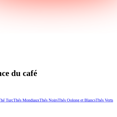
nce du café
Thé Turc
Thés Mondiaux
Thés Noirs
Thés Oolong et Blancs
Thés Verts