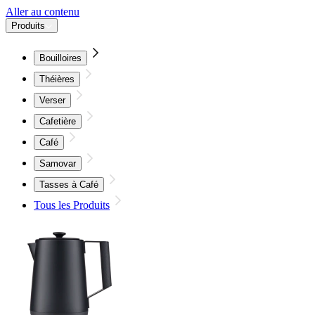
Aller au contenu
Produits
Bouilloires
Théières
Verser
Cafetière
Café
Samovar
Tasses à Café
Tous les Produits