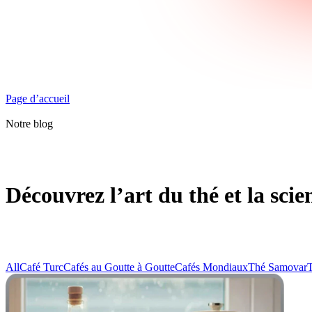
Page d’accueil
Notre blog
Découvrez l’art du thé et la scie
All
Café Turc
Cafés au Goutte à Goutte
Cafés Mondiaux
Thé Samovar