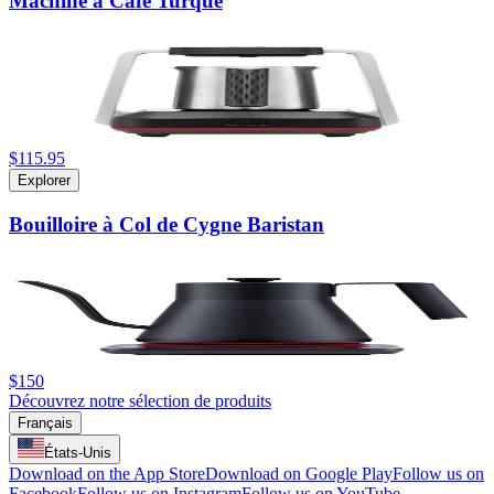
Machine à Café Turque
$115.95
Explorer
Bouilloire à Col de Cygne Baristan
$150
Découvrez notre sélection de produits
Français
États-Unis
Download on the App Store
Download on Google Play
Follow us on
Facebook
Follow us on Instagram
Follow us on YouTube