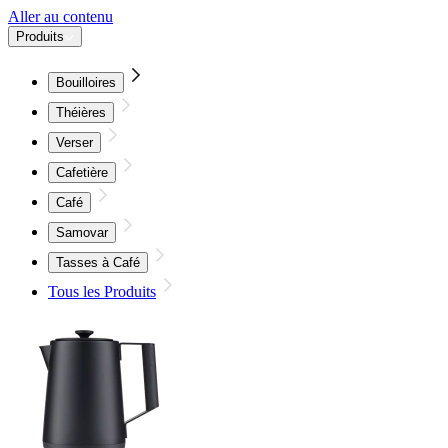
Aller au contenu
Produits
Bouilloires
Théières
Verser
Cafetière
Café
Samovar
Tasses à Café
Tous les Produits