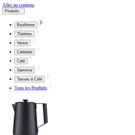
Aller au contenu
Produits
Bouilloires
Théières
Verser
Cafetière
Café
Samovar
Tasses à Café
Tous les Produits