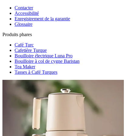
Contacter
Accessibilité
Enregistrement de la garantie
Glossaire
Produits phares
Café Turc
Cafetière Turque
Bouilloire électrique Luna Pro
Bouilloire à col de cygne Baristan
Tea Maker
Tasses à Café Turques