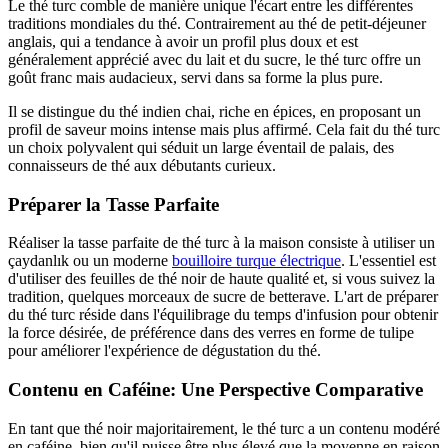
Le thé turc comble de manière unique l'écart entre les différentes
traditions mondiales du thé. Contrairement au thé de petit-déjeuner
anglais, qui a tendance à avoir un profil plus doux et est
généralement apprécié avec du lait et du sucre, le thé turc offre un
goût franc mais audacieux, servi dans sa forme la plus pure.
Il se distingue du thé indien chai, riche en épices, en proposant un
profil de saveur moins intense mais plus affirmé. Cela fait du thé turc
un choix polyvalent qui séduit un large éventail de palais, des
connaisseurs de thé aux débutants curieux.
Préparer la Tasse Parfaite
Réaliser la tasse parfaite de thé turc à la maison consiste à utiliser un
çaydanlık ou un moderne
bouilloire turque électrique
. L'essentiel est
d'utiliser des feuilles de thé noir de haute qualité et, si vous suivez la
tradition, quelques morceaux de sucre de betterave. L'art de préparer
du thé turc réside dans l'équilibrage du temps d'infusion pour obtenir
la force désirée, de préférence dans des verres en forme de tulipe
pour améliorer l'expérience de dégustation du thé.
Contenu en Caféine: Une Perspective Comparative
En tant que thé noir majoritairement, le thé turc a un contenu modéré
en caféine, bien qu'il puisse être plus élevé que la moyenne en raison