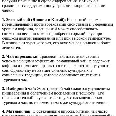
получил признание в сфере оздоровления. Вот как он
сравнивается с другими популярными оздоровительными
чаями:
1. Зеленый чай (Япония и Китай):
Известный своими
потенциальными противораковыми свойствами и умеренным
уровнем кофеина, зеленый чай может способствовать
снижению веса, но может приобрести горький вкус при
слишком долгом заваривании или при высокой температуре.
В отличие от турецкого чая, его вкус менее насыщен и более
деликатен.
2. Чай из ромашки:
Травяной чай, известный своими
успокаивающими эффектами, ромашковый чай не содержит
кофеина и помогает справляться с тревожностью и улучшать
сон. Однако ему не хватает сильных культурных и
социальных традиций, которые обогащают опыт питья
турецкого чая.
3. Имбирный чай:
Этот травяной чай славится улучшением
пищеварения и облегчением воспалений и тошноты. Его
пряный и теплый вкус контрастирует с насыщенностью
турецкого чая, но не имеет такого же культурного значения.
4. Мятный чай:
С освежающим вкусом, мятный чай часто
используется для улучшения пищеварения. Как ромашковый и