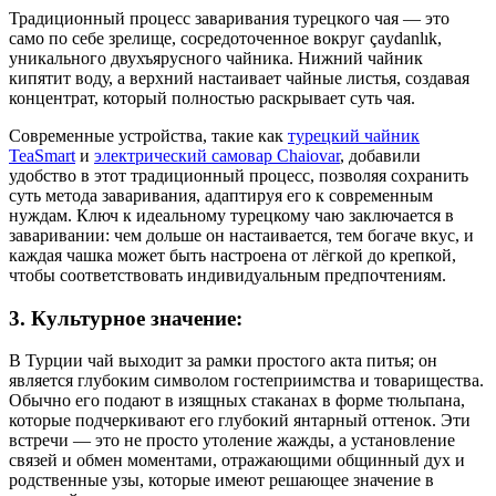
Традиционный процесс заваривания турецкого чая — это
само по себе зрелище, сосредоточенное вокруг çaydanlık,
уникального двухъярусного чайника. Нижний чайник
кипятит воду, а верхний настаивает чайные листья, создавая
концентрат, который полностью раскрывает суть чая.
Современные устройства, такие как
турецкий чайник
TeaSmart
и
электрический самовар Chaiovar
, добавили
удобство в этот традиционный процесс, позволяя сохранить
суть метода заваривания, адаптируя его к современным
нуждам. Ключ к идеальному турецкому чаю заключается в
заваривании: чем дольше он настаивается, тем богаче вкус, и
каждая чашка может быть настроена от лёгкой до крепкой,
чтобы соответствовать индивидуальным предпочтениям.
3. Культурное значение:
В Турции чай выходит за рамки простого акта питья; он
является глубоким символом гостеприимства и товарищества.
Обычно его подают в изящных стаканах в форме тюльпана,
которые подчеркивают его глубокий янтарный оттенок. Эти
встречи — это не просто утоление жажды, а установление
связей и обмен моментами, отражающими общинный дух и
родственные узы, которые имеют решающее значение в