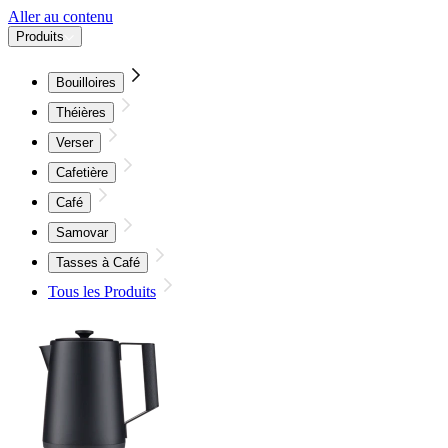
Aller au contenu
Produits
Bouilloires
Théières
Verser
Cafetière
Café
Samovar
Tasses à Café
Tous les Produits