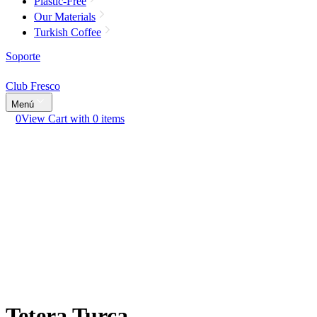
Plastic-Free
Our Materials
Turkish Coffee
Soporte
Club Fresco
Menú
0
View Cart with 0 items
Tetera Turca