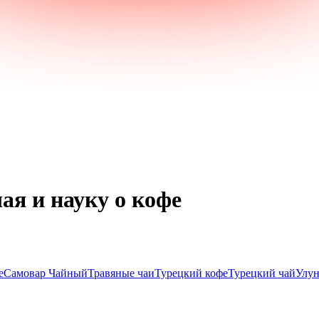
ая и науку о кофе
е
Самовар Чайный
Травяные чаи
Турецкий кофе
Турецкий чай
Улун