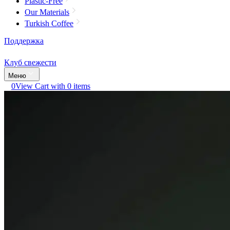
Plastic-Free
Our Materials
Turkish Coffee
Поддержка
Клуб свежести
Меню
0
View Cart with 0 items