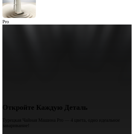
Pro
Откройте
Каждую Деталь
Турецкая Чайная Машина Pro —
4 цвета
, одно идеальное
заваривание!