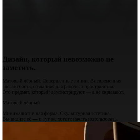
Дизайн, который невозможно не
заметить.
Матовый чёрный. Совершенные линии. Вневременная
элегантность, созданная для рабочего пространства.
Это предмет, который демонстрируют — а не скрывают.
Матовый чёрный
Минималистичная форма. Скульптурная эстетика.
Вы видите её — и тут же хотите начать использовать.