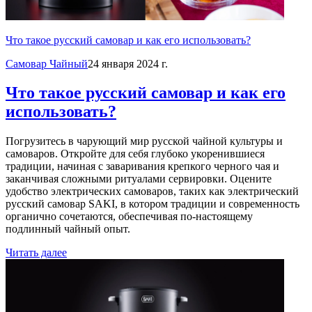
Что такое русский самовар и как его использовать?
Самовар Чайный
24 января 2024 г.
Что такое русский самовар и как его
использовать?
Погрузитесь в чарующий мир русской чайной культуры и
самоваров. Откройте для себя глубоко укоренившиеся
традиции, начиная с заваривания крепкого черного чая и
заканчивая сложными ритуалами сервировки. Оцените
удобство электрических самоваров, таких как электрический
русский самовар SAKI, в котором традиции и современность
органично сочетаются, обеспечивая по-настоящему
подлинный чайный опыт.
Читать далее