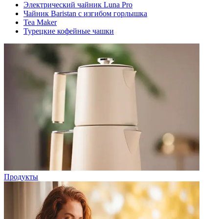
Электрический чайник Luna Pro
Чайник Baristan с изгибом горлышка
Tea Maker
Турецкие кофейные чашки
Продукты