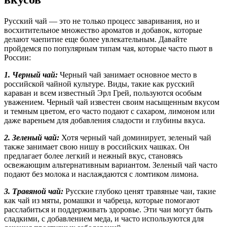
Русский чай — это не только процесс заваривания, но и
восхитительное множество ароматов и добавок, которые
делают чаепитие еще более увлекательным. Давайте
пройдемся по популярным типам чая, которые часто пьют в
России:
1. Черный чай:
Черный чай занимает основное место в
российской чайной культуре. Виды, такие как русский
караван и всем известный Эрл Грей, пользуются особым
уважением. Черный чай известен своим насыщенным вкусом
и темным цветом, его часто подают с сахаром, лимоном или
даже вареньем для добавления сладости и глубины вкуса.
2. Зеленый чай:
Хотя черный чай доминирует, зеленый чай
также занимает свою нишу в российских чашках. Он
предлагает более легкий и нежный вкус, становясь
освежающим альтернативным вариантом. Зеленый чай часто
подают без молока и наслаждаются с ломтиком лимона.
3. Травяной чай:
Русские глубоко ценят травяные чаи, такие
как чай из мяты, ромашки и чабреца, которые помогают
расслабиться и поддерживать здоровье. Эти чаи могут быть
сладкими, с добавлением меда, и часто используются для