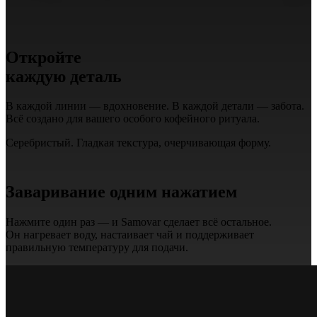
Откройте
каждую деталь
В каждой линии — вдохновение. В каждой детали — забота.
Всё создано для вашего особого кофейного ритуала.
Серебристый. Гладкая текстура, очерчивающая форму.
Заваривание одним нажатием
Нажмите один раз — и Samovar сделает всё остальное.
Он нагревает воду, настаивает чай и поддерживает
правильную температуру для подачи.