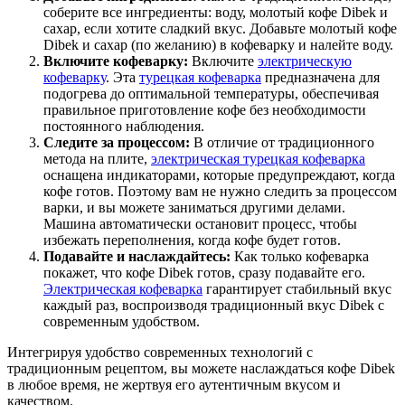
соберите все ингредиенты: воду, молотый кофе Dibek и
сахар, если хотите сладкий вкус. Добавьте молотый кофе
Dibek и сахар (по желанию) в кофеварку и налейте воду.
Включите кофеварку:
Включите
электрическую
кофеварку
. Эта
турецкая кофеварка
предназначена для
подогрева до оптимальной температуры, обеспечивая
правильное приготовление кофе без необходимости
постоянного наблюдения.
Следите за процессом:
В отличие от традиционного
метода на плите,
электрическая турецкая кофеварка
оснащена индикаторами, которые предупреждают, когда
кофе готов. Поэтому вам не нужно следить за процессом
варки, и вы можете заниматься другими делами.
Машина автоматически остановит процесс, чтобы
избежать переполнения, когда кофе будет готов.
Подавайте и наслаждайтесь:
Как только кофеварка
покажет, что кофе Dibek готов, сразу подавайте его.
Электрическая кофеварка
гарантирует стабильный вкус
каждый раз, воспроизводя традиционный вкус Dibek с
современным удобством.
Интегрируя удобство современных технологий с
традиционным рецептом, вы можете наслаждаться кофе Dibek
в любое время, не жертвуя его аутентичным вкусом и
качеством.