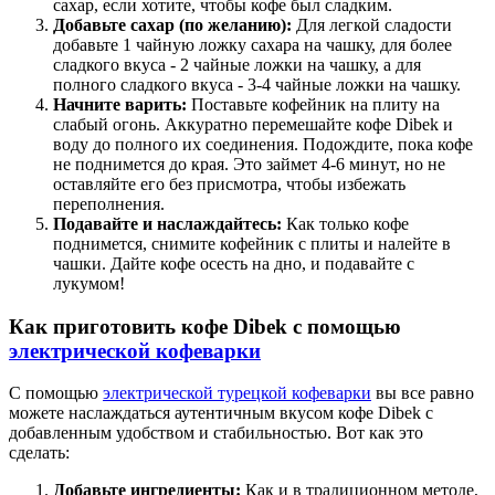
сахар, если хотите, чтобы кофе был сладким.
Добавьте сахар (по желанию):
Для легкой сладости
добавьте 1 чайную ложку сахара на чашку, для более
сладкого вкуса - 2 чайные ложки на чашку, а для
полного сладкого вкуса - 3-4 чайные ложки на чашку.
Начните варить:
Поставьте кофейник на плиту на
слабый огонь. Аккуратно перемешайте кофе Dibek и
воду до полного их соединения. Подождите, пока кофе
не поднимется до края. Это займет 4-6 минут, но не
оставляйте его без присмотра, чтобы избежать
переполнения.
Подавайте и наслаждайтесь:
Как только кофе
поднимется, снимите кофейник с плиты и налейте в
чашки. Дайте кофе осесть на дно, и подавайте с
лукумом!
Как приготовить кофе Dibek с помощью
электрической кофеварки
С помощью
электрической турецкой кофеварки
вы все равно
можете наслаждаться аутентичным вкусом кофе Dibek с
добавленным удобством и стабильностью. Вот как это
сделать:
Добавьте ингредиенты:
Как и в традиционном методе,