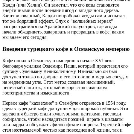
Калди (или Халид). Он заметил, что его козы становятся
энергичными после поедания ягод с загадочного дерева.
Заинтригованный, Калди попробовал ягоды сам и испытал
тот же бодрящий эффект. Слух о "волшебных зёрнах"
распространился на Аравийский полуостров, где ягоды
начали обжаривать, заваривать и превращать в кофе, каким
мы знаем его сегодня.
Введение турецкого кофе в Османскую империю
Кофе попал в Османскую империю в начале XVI века
благодаря усилиям Оздемира Паши, который представил его
султану Сулейману Великолепному. Изначально он был
доступен только во дворце, и его готовили в медных сосудах
на медленном угле. Этот метод создавал насыщенный,
пенистый напиток, который вскоре стал символом
гостеприимства и изысканности.
Первое кафе "кахвехане" в Стамбуле открылось в 1554 году,
сделав турецкий кофе доступным для широкой публики. Эти
заведения быстро стали культурными центрами, где люди
собирались, чтобы насладиться поэзией, играть в шахматы
или нарды и обсуждать философские вопросы. Турецкий кофе
стал неотъемлемой частью как повседневной жизни, так и