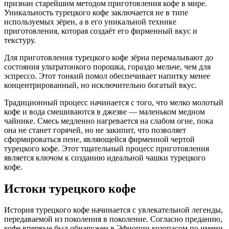
признан старейшим методом приготовления кофе в мире.
Уникальность турецкого кофе заключается не в типе
используемых зёрен, а в его уникальной технике
приготовления, которая создаёт его фирменный вкус и
текстуру.
Для приготовления турецкого кофе зёрна перемалывают до
состояния ультратонкого порошка, гораздо мельче, чем для
эспрессо. Этот тонкий помол обеспечивает напитку менее
концентрированный, но исключительно богатый вкус.
Традиционный процесс начинается с того, что мелко молотый
кофе и вода смешиваются в джезве — маленьком медном
чайнике. Смесь медленно нагревается на слабом огне, пока
она не станет горячей, но не закипит, что позволяет
сформироваться пене, являющейся фирменной чертой
турецкого кофе. Этот тщательный процесс приготовления
является ключом к созданию идеальной чашки турецкого
кофе.
Истоки турецкого кофе
История турецкого кофе начинается с увлекательной легенды,
передаваемой из поколения в поколение. Согласно преданию,
кофе впервые был обнаружен в Эфиопии козопасом по имени