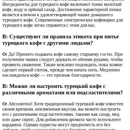
Ингредиенты для турецкого кофе включают тонко молотый
кофе, воду и optional сахар. Достижение характерной пенки
является ключом к удовлетворяющей чашке домашнего
турецкого кофе. Современные электрические кофеварки для
турецкого кофе легко справятся с этим для вас.
В: Существуют ли правила этикета при питье
турецкого кофе с другими людьми?
О:
Да! Принято подавать кофе самому старшему гостю. При
получении чашки следует держать ее обеими руками, чтобы
проявить уважение. Также вежливо подождать, пока хозяин
сделает первый глоток, прежде чем начать пить. Медленно
наслаждаться кофе — это признак благодарности.
В: Можно ли настроить турецкий кофе с
различными ароматами или подсластителями?
О:
Абсолютно! Хотя традиционный турецкий кофе известен
своим крепким, неизменным вкусом, вы можете настроить
его с различными подсластителями, такими как сахар, мед
или даже сироп. Для добавления аромата часто используют
кардамон. Однако пуристы могут предпочесть его без
добавок, чтобы наслаждаться его богатым, аутентичным