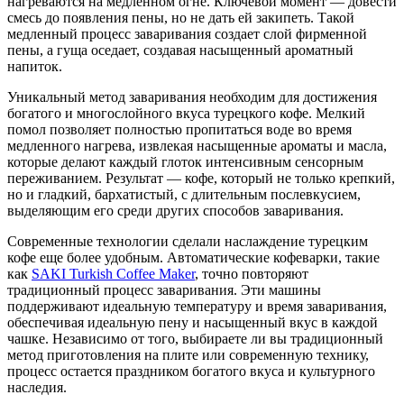
нагреваются на медленном огне. Ключевой момент — довести
смесь до появления пены, но не дать ей закипеть. Такой
медленный процесс заваривания создает слой фирменной
пены, а гуща оседает, создавая насыщенный ароматный
напиток.
Уникальный метод заваривания необходим для достижения
богатого и многослойного вкуса турецкого кофе. Мелкий
помол позволяет полностью пропитаться воде во время
медленного нагрева, извлекая насыщенные ароматы и масла,
которые делают каждый глоток интенсивным сенсорным
переживанием. Результат — кофе, который не только крепкий,
но и гладкий, бархатистый, с длительным послевкусием,
выделяющим его среди других способов заваривания.
Современные технологии сделали наслаждение турецким
кофе еще более удобным. Автоматические кофеварки, такие
как
SAKI Turkish Coffee Maker
, точно повторяют
традиционный процесс заваривания. Эти машины
поддерживают идеальную температуру и время заваривания,
обеспечивая идеальную пену и насыщенный вкус в каждой
чашке. Независимо от того, выбираете ли вы традиционный
метод приготовления на плите или современную технику,
процесс остается праздником богатого вкуса и культурного
наследия.