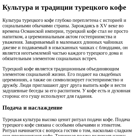
Культура и традиции турецкого кофе
Культура турецкого кофе глубоко переплетена с историей и
социальными обычаями страны. Зарождаясь в XV веке во
времена Османской империи, турецкий кофе стал не просто
напитком, а церемониальным актом гостеприимства и
уважения. Завариваемый в маленьких длинных чайниках
джезве и подаваемый в изысканных чашках с блюдцами, он
является неотъемлемой частью каждого турецкого дома и
обязательным элементом социальных встреч.
Турецкий кофе является традиционным объединяющим
элементом социальной жизни. Его подают на свадебных
церемониях, а также он символизирует гостеприимство и
дружбу. Люди приглашают друг друга выпить кофе и вести
задушевные беседы за его распитием. У кофе есть и духовная
сторона: его гущу используют для гадания.
Подача и наслаждение
Турецкая культура высоко ценит ритуал подачи кофе. Подача
турецкого кофе связана с особыми обычаями и этикетом.
Ритуал начинается с вопроса гостям о том, насколько сладким
они предпочитают кофе. Типичная подача включает чашку