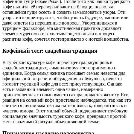
кофейной гуще (
кахве фалы
). После того как чашка турецкого
кофе выпита, её переворачивают на блюдце, позволяя
оставшейся гуще осесть и создать замысловатые узоры. Эти
узоры интерпретируются, чтобы узнать будущее, эмоции или
даже ответы на нерешенные вопросы. Укоренившаяся в
турецком фольклоре, эта мистическая практика добавляет
элемент чудесного и захватывающего опыта в процесс
распития кофе, сочетая гостеприимство с ноткой волшебства.
Кофейный тест: свадебная традиция
В турецкой культуре кофе играет центральную роль в
свадебных традициях, символизируя гостеприимство и
единение. Когда семья жениха посещает семью невесты для
официальной встречи и обсуждения их будущего, невеста
готовит турецкий кофе для всех присутствующих. Однако
есть и забавный элемент: одна чашка, намеренно
приготовленная с солью вместо сахара, подается жениху. Его
реакция на соленый кофе пристально наблюдается, так как это
считается шутливым тестом на терпимость, толерантность и
чувство юмора. Этот милый обычай подчеркивает глубокую
социальную значимость турецкого кофе, превращая простой
жест в значимый ритуал, объединяющий семьи.
Признанное наследие человечества