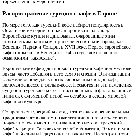
торжественных мероприятий.
Распространение турецкого кофе в Европе
По мере того, как турецкий кофе набирал популярность в
Османской империи, он начал проникать на запад.
Европейские купцы и дипломаты, очарованные этим
экзотическим напитком, привезли его в такие города, как
Венеция, Париж и Лондон, в XVII веке. Первое европейское
кафе открылось в Венеции в 1645 году, вдохновлённое
османскими "кахвехане".
Европейские кафе адаптировали турецкий кофе под местные
вкусы, часто добавляя в него сахар и специи. Эти адаптации
заложили основу для многих современных видов кофе,
включая эспрессо и фильтр-кофе. Несмотря на эти изменения,
сущность турецкого кофе — насыщенный, нефильтрованный
напиток с фирменной пеной — остаётся в сердце мировой
кофейной культуры.
Со временем турецкий кофе адаптировался к региональным
традициям с небольшими изменениями в приготовлении и
подаче, получая местные названия, такие как
"греческий
кофе" в Греции, "армянский кофе" в Армении, "боснийский
кофе" в Боснии и Герцеговине и так далее. Несмотря на эти