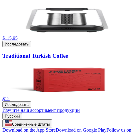
$115.95
Исследовать
Traditional Turkish Coffee
$12
Исследовать
Изучите наш ассортимент продукции
Русский
Соединенные Штаты
Download on the App Store
Download on Google Play
Follow us on