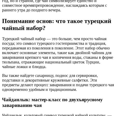
год, но и страной, где чай символизирует единство и
совместное времяпрепровождение, наслаждаясь которым с
раннего утра до позднего вечера.
Понимание основ: что такое турецкий
чайный набор?
Турецкий чайный набор — это больше, чем просто чайная
посуда; это символ турецкого гостеприимства и традиция,
передаваемая из поколения в поколение. Этот набор обычно
включает основные элементы, такие как двойной чайник для
заваривания крепкого чая и кипячения воды, стаканы в форме
тюльпана, отражающие национальный цветок Турции,
чайные ложки и блюдца.
Вы также найдете сахарницу, поднос для сервировки,
подставки и декоративные кружевные салфетки. Эти
предметы делают процесс заваривания и подачи турецкого чая
одновременно удобным и традиционным.
Чайданлык: мастер-класс по двухъярусному
завариванию чая
Чайданлык, культовый символ турецкой чайной культуры, —