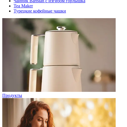
Чайник Baristan с изгибом горлышка
Tea Maker
Турецкие кофейные чашки
Продукты