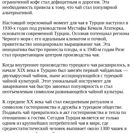
ограничений кофе стал дефицитным и дорогим. Эта
необходимость привела к тому, что чай стал популярной
альтернативой.
Настоящий переломный момент для чая в Турции наступил в
1930-х годах под руководством Мустафы Кемаля Ататюрка,
основателя современной Турции. Осознав потенциал региона
Черного моря с его идеальным климатом и почвой,
правительство инициировало выращивание чая. Эта
инициатива быстро принесла плоды, и к 1940-м годам Ризе
стал процветающим центром производства чая.
Когда внутреннее производство турецкого чая расширилось, в
начале XIX века в Турцию был завезён первый чайданлык —
двухъярусный чайник, ныне ассоциирующийся с турецкой
чайной культурой. Этот уникальный инструмент для
заваривания чая быстро завоевал популярность и стал
неотъемлемым символом развивающейся чайной культуры.
К середине XX века чай стал ежедневным ритуалом и
символом гостеприимства и дружбы в турецком обществе.
Подавать чай превратилось в акт гостеприимства и тепла по
отношению к гостям. Сегодня Турция является не только
одним из крупнейших потребителей чая в мире, где
среднестатистический человек выпивает около 1300 чашек в