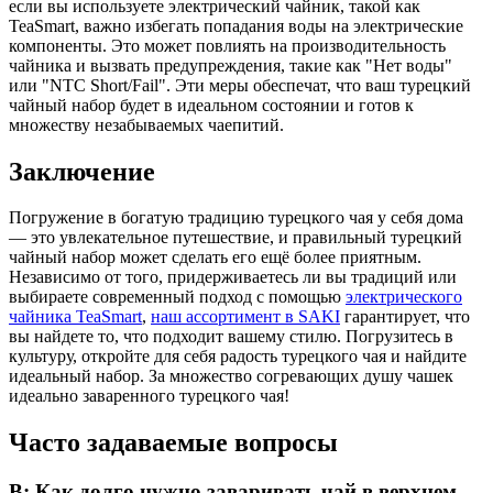
если вы используете электрический чайник, такой как
TeaSmart, важно избегать попадания воды на электрические
компоненты. Это может повлиять на производительность
чайника и вызвать предупреждения, такие как "Нет воды"
или "NTC Short/Fail". Эти меры обеспечат, что ваш турецкий
чайный набор будет в идеальном состоянии и готов к
множеству незабываемых чаепитий.
Заключение
Погружение в богатую традицию турецкого чая у себя дома
— это увлекательное путешествие, и правильный турецкий
чайный набор может сделать его ещё более приятным.
Независимо от того, придерживаетесь ли вы традиций или
выбираете современный подход с помощью
электрического
чайника TeaSmart
,
наш ассортимент в SAKI
гарантирует, что
вы найдете то, что подходит вашему стилю. Погрузитесь в
культуру, откройте для себя радость турецкого чая и найдите
идеальный набор. За множество согревающих душу чашек
идеально заваренного турецкого чая!
Часто задаваемые вопросы
В: Как долго нужно заваривать чай в верхнем