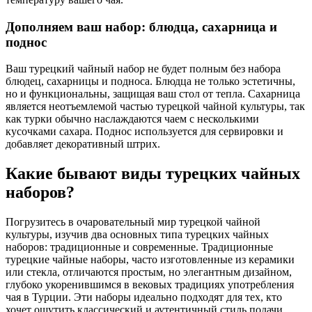
Дополняем ваш набор: блюдца, сахарница и
поднос
Ваш турецкий чайный набор не будет полным без набора
блюдец, сахарницы и подноса. Блюдца не только эстетичны,
но и функциональны, защищая ваш стол от тепла. Сахарница
является неотъемлемой частью турецкой чайной культуры, так
как турки обычно наслаждаются чаем с несколькими
кусочками сахара. Поднос используется для сервировки и
добавляет декоративный штрих.
Какие бывают виды турецких чайных
наборов?
Погрузитесь в очаровательный мир турецкой чайной
культуры, изучив два основных типа турецких чайных
наборов: традиционные и современные. Традиционные
турецкие чайные наборы, часто изготовленные из керамики
или стекла, отличаются простым, но элегантным дизайном,
глубоко укоренившимся в вековых традициях употребления
чая в Турции. Эти наборы идеально подходят для тех, кто
хочет ощутить классический и аутентичный стиль подачи