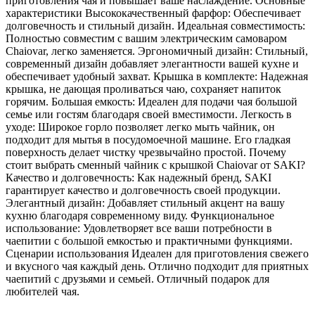
приготовления чая и повышает ваше наслаждение. Основные
характеристики Высококачественный фарфор: Обеспечивает
долговечность и стильный дизайн. Идеальная совместимость:
Полностью совместим с вашим электрическим самоваром
Chaiovar, легко заменяется. Эргономичный дизайн: Стильный,
современный дизайн добавляет элегантности вашей кухне и
обеспечивает удобный захват. Крышка в комплекте: Надежная
крышка, не дающая проливаться чаю, сохраняет напиток
горячим. Большая емкость: Идеален для подачи чая большой
семье или гостям благодаря своей вместимости. Легкость в
уходе: Широкое горло позволяет легко мыть чайник, он
подходит для мытья в посудомоечной машине. Его гладкая
поверхность делает чистку чрезвычайно простой. Почему
стоит выбрать сменный чайник с крышкой Chaiovar от SAKI?
Качество и долговечность: Как надежный бренд, SAKI
гарантирует качество и долговечность своей продукции.
Элегантный дизайн: Добавляет стильный акцент на вашу
кухню благодаря современному виду. Функциональное
использование: Удовлетворяет все ваши потребности в
чаепитии с большой емкостью и практичными функциями.
Сценарии использования Идеален для приготовления свежего
и вкусного чая каждый день. Отлично подходит для приятных
чаепитий с друзьями и семьей. Отличный подарок для
любителей чая.