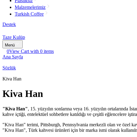
Plastiksiz
Malzemelerimiz
Turkish Coffee
Destek
Taze Kulüp
Menü
0
View Cart with 0 items
Ana Sayfa
Sözlük
Kiva Han
Kiva Han
"Kiva Han"
, 15. yüzyılın sonlarına veya 16. yüzyılın ortalarında İs
kahve içtiği, entelektüel sohbetlere katıldığı ve çeşitli eğlencelere işti
"Kiva Han" terimi, Pittsburgh, Pennsylvania merkezli olan ve özel ka
"Kiva Han", Türk kahvesi ürünleri için bir marka ismi olarak kullan