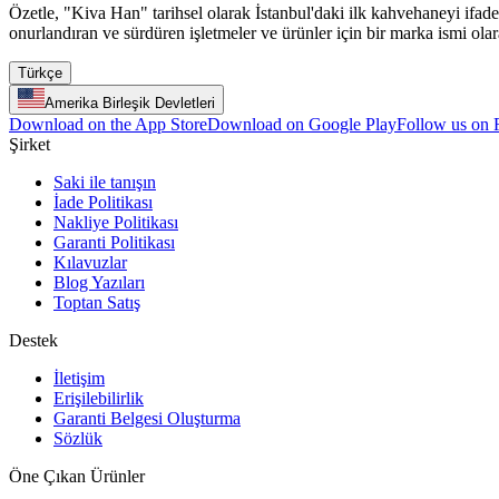
Özetle, "Kiva Han" tarihsel olarak İstanbul'daki ilk kahvehaneyi ifa
onurlandıran ve sürdüren işletmeler ve ürünler için bir marka ismi olar
Türkçe
Amerika Birleşik Devletleri
Download on the App Store
Download on Google Play
Follow us on
Şirket
Saki ile tanışın
İade Politikası
Nakliye Politikası
Garanti Politikası
Kılavuzlar
Blog Yazıları
Toptan Satış
Destek
İletişim
Erişilebilirlik
Garanti Belgesi Oluşturma
Sözlük
Öne Çıkan Ürünler