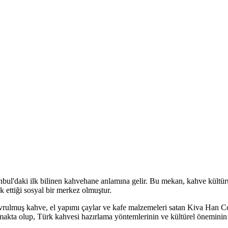
tanbul'daki ilk bilinen kahvehane anlamına gelir. Bu mekan, kahve kültür
rak ettiği sosyal bir merkez olmuştur.
vrulmuş kahve, el yapımı çaylar ve kafe malzemeleri satan Kiva Han Cof
ılmakta olup, Türk kahvesi hazırlama yöntemlerinin ve kültürel önemin