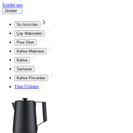
İçeriğe geç
Ürünler
Su Isıtıcıları
Çay Makineleri
Pour Over
Kahve Makinesi
Kahve
Semaver
Kahve Fincanları
Tüm Ürünler