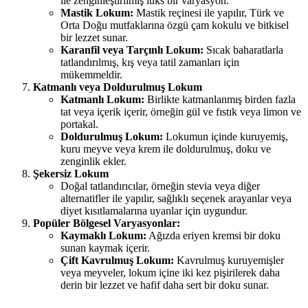
ile zenginleştirilmiş lüks bir varyasyon.
Mastik Lokum:
Mastik reçinesi ile yapılır, Türk ve
Orta Doğu mutfaklarına özgü çam kokulu ve bitkisel
bir lezzet sunar.
Karanfil veya Tarçınlı Lokum:
Sıcak baharatlarla
tatlandırılmış, kış veya tatil zamanları için
mükemmeldir.
Katmanlı veya Doldurulmuş Lokum
Katmanlı Lokum:
Birlikte katmanlanmış birden fazla
tat veya içerik içerir, örneğin gül ve fıstık veya limon ve
portakal.
Doldurulmuş Lokum:
Lokumun içinde kuruyemiş,
kuru meyve veya krem ile doldurulmuş, doku ve
zenginlik ekler.
Şekersiz Lokum
Doğal tatlandırıcılar, örneğin stevia veya diğer
alternatifler ile yapılır, sağlıklı seçenek arayanlar veya
diyet kısıtlamalarına uyanlar için uygundur.
Popüler Bölgesel Varyasyonlar:
Kaymaklı Lokum:
Ağızda eriyen kremsi bir doku
sunan kaymak içerir.
Çift Kavrulmuş Lokum:
Kavrulmuş kuruyemişler
veya meyveler, lokum içine iki kez pişirilerek daha
derin bir lezzet ve hafif daha sert bir doku sunar.