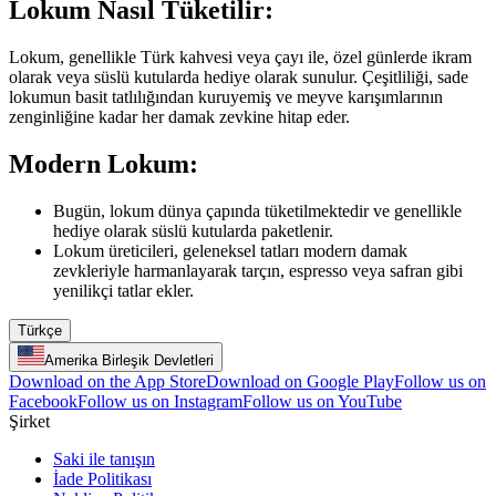
Lokum Nasıl Tüketilir:
Lokum, genellikle Türk kahvesi veya çayı ile, özel günlerde ikram
olarak veya süslü kutularda hediye olarak sunulur. Çeşitliliği, sade
lokumun basit tatlılığından kuruyemiş ve meyve karışımlarının
zenginliğine kadar her damak zevkine hitap eder.
Modern Lokum:
Bugün, lokum dünya çapında tüketilmektedir ve genellikle
hediye olarak süslü kutularda paketlenir.
Lokum üreticileri, geleneksel tatları modern damak
zevkleriyle harmanlayarak tarçın, espresso veya safran gibi
yenilikçi tatlar ekler.
Türkçe
Amerika Birleşik Devletleri
Download on the App Store
Download on Google Play
Follow us on
Facebook
Follow us on Instagram
Follow us on YouTube
Şirket
Saki ile tanışın
İade Politikası