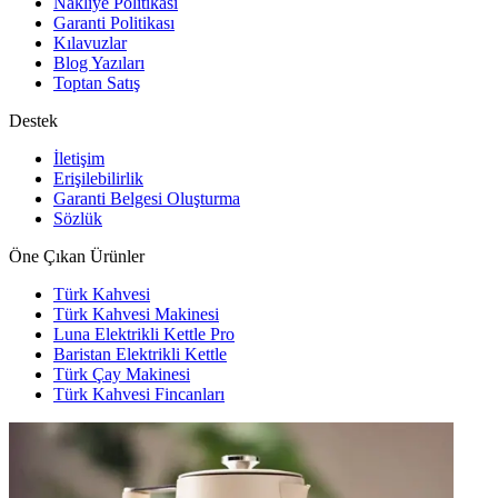
Nakliye Politikası
Garanti Politikası
Kılavuzlar
Blog Yazıları
Toptan Satış
Destek
İletişim
Erişilebilirlik
Garanti Belgesi Oluşturma
Sözlük
Öne Çıkan Ürünler
Türk Kahvesi
Türk Kahvesi Makinesi
Luna Elektrikli Kettle Pro
Baristan Elektrikli Kettle
Türk Çay Makinesi
Türk Kahvesi Fincanları