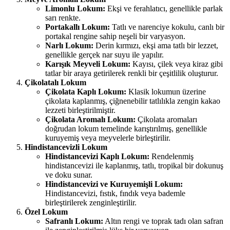
Limonlu Lokum:
Ekşi ve ferahlatıcı, genellikle parlak
sarı renkte.
Portakallı Lokum:
Tatlı ve narenciye kokulu, canlı bir
portakal rengine sahip neşeli bir varyasyon.
Narlı Lokum:
Derin kırmızı, ekşi ama tatlı bir lezzet,
genellikle gerçek nar suyu ile yapılır.
Karışık Meyveli Lokum:
Kayısı, çilek veya kiraz gibi
tatlar bir araya getirilerek renkli bir çeşitlilik oluşturur.
Çikolatalı Lokum
Çikolata Kaplı Lokum:
Klasik lokumun üzerine
çikolata kaplanmış, çiğnenebilir tatlılıkla zengin kakao
lezzeti birleştirilmiştir.
Çikolata Aromalı Lokum:
Çikolata aromaları
doğrudan lokum temelinde karıştırılmış, genellikle
kuruyemiş veya meyvelerle birleştirilir.
Hindistancevizli Lokum
Hindistancevizi Kaplı Lokum:
Rendelenmiş
hindistancevizi ile kaplanmış, tatlı, tropikal bir dokunuş
ve doku sunar.
Hindistancevizi ve Kuruyemişli Lokum:
Hindistancevizi, fıstık, fındık veya bademle
birleştirilerek zenginleştirilir.
Özel Lokum
Safranlı Lokum:
Altın rengi ve toprak tadı olan safran