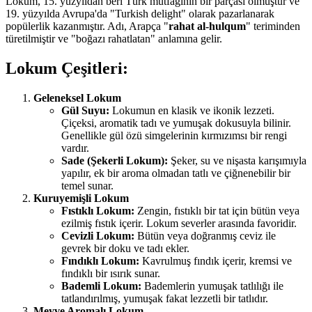
Lokum, 15. yüzyıldan beri Türk mutfağının bir parçası olmuştur ve
19. yüzyılda Avrupa'da "Turkish delight" olarak pazarlanarak
popülerlik kazanmıştır. Adı, Arapça "
rahat al-hulqum
" teriminden
türetilmiştir ve "boğazı rahatlatan" anlamına gelir.
Lokum Çeşitleri:
Geleneksel Lokum
Gül Suyu:
Lokumun en klasik ve ikonik lezzeti.
Çiçeksi, aromatik tadı ve yumuşak dokusuyla bilinir.
Genellikle gül özü simgelerinin kırmızımsı bir rengi
vardır.
Sade (Şekerli Lokum):
Şeker, su ve nişasta karışımıyla
yapılır, ek bir aroma olmadan tatlı ve çiğnenebilir bir
temel sunar.
Kuruyemişli Lokum
Fıstıklı Lokum:
Zengin, fıstıklı bir tat için bütün veya
ezilmiş fıstık içerir. Lokum severler arasında favoridir.
Cevizli Lokum:
Bütün veya doğranmış ceviz ile
gevrek bir doku ve tadı ekler.
Fındıklı Lokum:
Kavrulmuş fındık içerir, kremsi ve
fındıklı bir ısırık sunar.
Bademli Lokum:
Bademlerin yumuşak tatlılığı ile
tatlandırılmış, yumuşak fakat lezzetli bir tatlıdır.
Meyve Aromalı Lokum