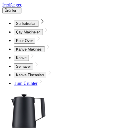
İçeriğe geç
Ürünler
Su Isıtıcıları
Çay Makineleri
Pour Over
Kahve Makinesi
Kahve
Semaver
Kahve Fincanları
Tüm Ürünler