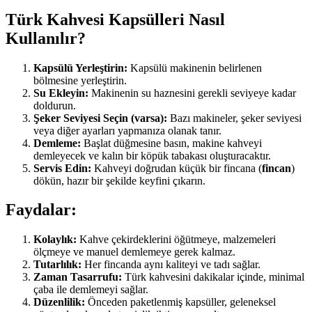
Türk Kahvesi Kapsülleri Nasıl
Kullanılır?
Kapsülü Yerleştirin:
Kapsülü makinenin belirlenen
bölmesine yerleştirin.
Su Ekleyin:
Makinenin su haznesini gerekli seviyeye kadar
doldurun.
Şeker Seviyesi Seçin (varsa):
Bazı makineler, şeker seviyesi
veya diğer ayarları yapmanıza olanak tanır.
Demleme:
Başlat düğmesine basın, makine kahveyi
demleyecek ve kalın bir köpük tabakası oluşturacaktır.
Servis Edin:
Kahveyi doğrudan küçük bir fincana (
fincan
)
dökün, hazır bir şekilde keyfini çıkarın.
Faydalar:
Kolaylık:
Kahve çekirdeklerini öğütmeye, malzemeleri
ölçmeye ve manuel demlemeye gerek kalmaz.
Tutarlılık:
Her fincanda aynı kaliteyi ve tadı sağlar.
Zaman Tasarrufu:
Türk kahvesini dakikalar içinde, minimal
çaba ile demlemeyi sağlar.
Düzenlilik:
Önceden paketlenmiş kapsüller, geleneksel