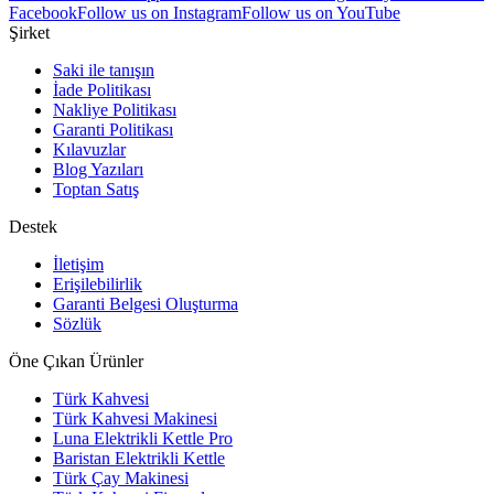
Facebook
Follow us on Instagram
Follow us on YouTube
Şirket
Saki ile tanışın
İade Politikası
Nakliye Politikası
Garanti Politikası
Kılavuzlar
Blog Yazıları
Toptan Satış
Destek
İletişim
Erişilebilirlik
Garanti Belgesi Oluşturma
Sözlük
Öne Çıkan Ürünler
Türk Kahvesi
Türk Kahvesi Makinesi
Luna Elektrikli Kettle Pro
Baristan Elektrikli Kettle
Türk Çay Makinesi