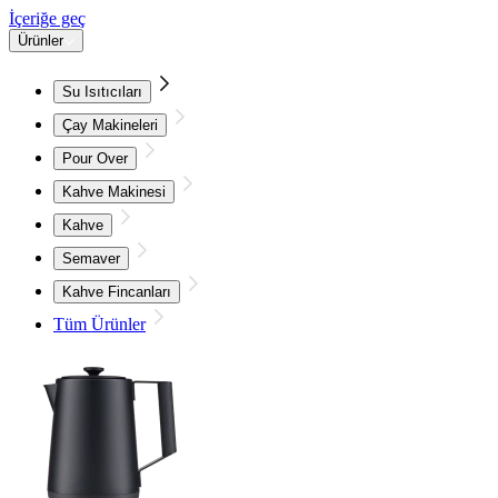
İçeriğe geç
Ürünler
Su Isıtıcıları
Çay Makineleri
Pour Over
Kahve Makinesi
Kahve
Semaver
Kahve Fincanları
Tüm Ürünler