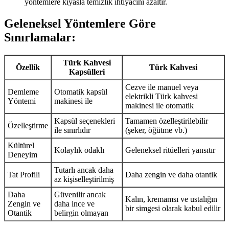
yöntemlere kıyasla temizlik ihtiyacını azaltır.
Geleneksel Yöntemlere Göre
Sınırlamalar:
Türk Kahvesi
Özellik
Türk Kahvesi
Kapsülleri
Cezve ile manuel veya
Demleme
Otomatik kapsül
elektrikli Türk kahvesi
Yöntemi
makinesi ile
makinesi ile otomatik
Kapsül seçenekleri
Tamamen özelleştirilebilir
Özelleştirme
ile sınırlıdır
(şeker, öğütme vb.)
Kültürel
Kolaylık odaklı
Geleneksel ritüelleri yansıtır
Deneyim
Tutarlı ancak daha
Tat Profili
Daha zengin ve daha otantik
az kişiselleştirilmiş
Daha
Güvenilir ancak
Kalın, kremamsı ve ustalığın
Zengin ve
daha ince ve
bir simgesi olarak kabul edilir
Otantik
belirgin olmayan