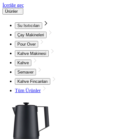
İçeriğe geç
Ürünler
Su Isıtıcıları
Çay Makineleri
Pour Over
Kahve Makinesi
Kahve
Semaver
Kahve Fincanları
Tüm Ürünler