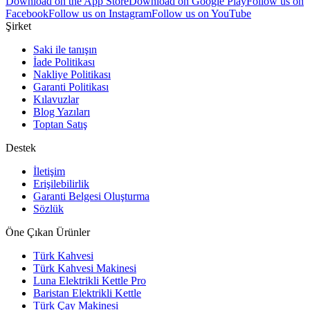
Download on the App Store
Download on Google Play
Follow us on
Facebook
Follow us on Instagram
Follow us on YouTube
Şirket
Saki ile tanışın
İade Politikası
Nakliye Politikası
Garanti Politikası
Kılavuzlar
Blog Yazıları
Toptan Satış
Destek
İletişim
Erişilebilirlik
Garanti Belgesi Oluşturma
Sözlük
Öne Çıkan Ürünler
Türk Kahvesi
Türk Kahvesi Makinesi
Luna Elektrikli Kettle Pro
Baristan Elektrikli Kettle
Türk Çay Makinesi