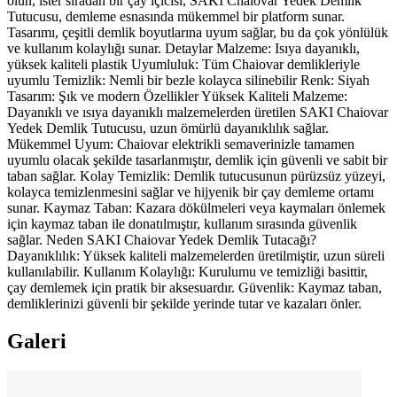
olun, ister sıradan bir çay içicisi, SAKI Chaiovar Yedek Demlik
Tutucusu, demleme esnasında mükemmel bir platform sunar.
Tasarımı, çeşitli demlik boyutlarına uyum sağlar, bu da çok yönlülük
ve kullanım kolaylığı sunar. Detaylar Malzeme: Isıya dayanıklı,
yüksek kaliteli plastik Uyumluluk: Tüm Chaiovar demlikleriyle
uyumlu Temizlik: Nemli bir bezle kolayca silinebilir Renk: Siyah
Tasarım: Şık ve modern Özellikler Yüksek Kaliteli Malzeme:
Dayanıklı ve ısıya dayanıklı malzemelerden üretilen SAKI Chaiovar
Yedek Demlik Tutucusu, uzun ömürlü dayanıklılık sağlar.
Mükemmel Uyum: Chaiovar elektrikli semaverinizle tamamen
uyumlu olacak şekilde tasarlanmıştır, demlik için güvenli ve sabit bir
taban sağlar. Kolay Temizlik: Demlik tutucusunun pürüzsüz yüzeyi,
kolayca temizlenmesini sağlar ve hijyenik bir çay demleme ortamı
sunar. Kaymaz Taban: Kazara dökülmeleri veya kaymaları önlemek
için kaymaz taban ile donatılmıştır, kullanım sırasında güvenlik
sağlar. Neden SAKI Chaiovar Yedek Demlik Tutacağı?
Dayanıklılık: Yüksek kaliteli malzemelerden üretilmiştir, uzun süreli
kullanılabilir. Kullanım Kolaylığı: Kurulumu ve temizliği basittir,
çay demlemek için pratik bir aksesuardır. Güvenlik: Kaymaz taban,
demliklerinizi güvenli bir şekilde yerinde tutar ve kazaları önler.
Galeri